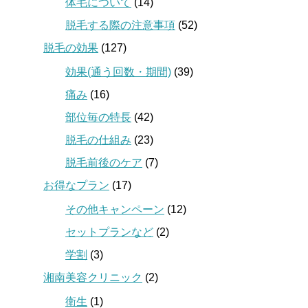
体毛について
(14)
脱毛する際の注意事項
(52)
脱毛の効果
(127)
効果(通う回数・期間)
(39)
痛み
(16)
部位毎の特長
(42)
脱毛の仕組み
(23)
脱毛前後のケア
(7)
お得なプラン
(17)
その他キャンペーン
(12)
セットプランなど
(2)
学割
(3)
湘南美容クリニック
(2)
衛生
(1)