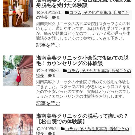
身脱毛を受けた体験談
2019/11/21
コラム
,
その他注意事項
,
店舗ごと
の特長
0
湘南美容クリニックの名古屋栄院はスタッフさんの対
応もよく、通いやすいです。私は脱毛を受けています
が、痛みや効果はどうなのでしょうか？私が通った体
験談をお話ししていくので参考にしてみて下さい。
記事を読む
湘南美容クリニック小倉院で初めての脱
毛！カウンセリングの体験談
2019/9/30
コラム
,
その他注意事項
,
店舗ごとの
特長
0
湘南美容クリニックの小倉院で初めての脱毛を体験し
てきました。スタッフの対応が悪いという口コミを見
たので不安だったのですが、実際はどうだったのでし
ょうか？カウンセリングの体験談をお話しします。
記事を読む
湘南美容クリニックの脱毛って痛いの？
【松山院での体験談】
2019/9/2
コラム
,
その他注意事項
,
店舗ごとの
特長
0