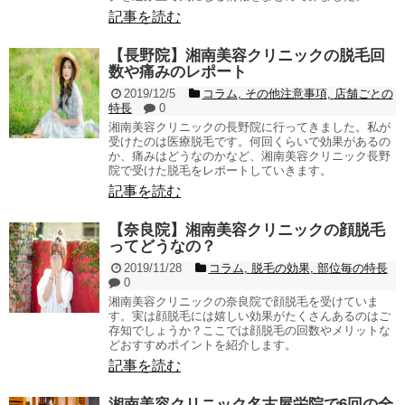
記事を読む
【長野院】湘南美容クリニックの脱毛回
数や痛みのレポート
2019/12/5
コラム
,
その他注意事項
,
店舗ごとの
特長
0
湘南美容クリニックの長野院に行ってきました。私が
受けたのは医療脱毛です。何回くらいで効果があるの
か、痛みはどうなのかなど、湘南美容クリニック長野
院で受けた脱毛をレポートしていきます。
記事を読む
【奈良院】湘南美容クリニックの顔脱毛
ってどうなの？
2019/11/28
コラム
,
脱毛の効果
,
部位毎の特長
0
湘南美容クリニックの奈良院で顔脱毛を受けていま
す。実は顔脱毛には嬉しい効果がたくさんあるのはご
存知でしょうか？ここでは顔脱毛の回数やメリットな
どおすすめポイントを紹介します。
記事を読む
湘南美容クリニック名古屋栄院で6回の全