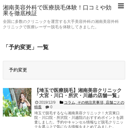
湘南美容外科で医療脱毛体験！口コミや効
果を徹底検証
全国に多数のクリニックを運営する大手美容外科の湘南美容外科
クリニックで医療レーザー脱毛を体験してきました。
「
予約変更
」
一覧
予約変更
【埼玉で医療脱毛】湘南美容クリニック
「大宮・川口・所沢・川越の店舗一覧」
2019/12/9
コラム
,
その他注意事項
,
店舗ごとの
特長
0
埼玉で脱毛するなら湘南美容クリニック！大宮東口
院・川口院・所沢院・川越院のおすすめポイントを調
査しました。予約やキャンセル情報など脱毛クリニッ
クを選ぶ上で気になる情報をまとめてみました。