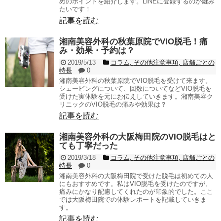
めのポイントを紹介します。LINEに登録するのが鍵み
たいです！
記事を読む
湘南美容外科の秋葉原院でVIO脱毛！痛
み・効果・予約は？
2019/5/13
コラム
,
その他注意事項
,
店舗ごとの
特長
0
湘南美容外科の秋葉原院でVIO脱毛を受けて来ます。
シェービングについて、回数についてなどVIO脱毛を
受けた実体験を元にお伝えしていきます。湘南美容ク
リニックのVIO脱毛の痛みや効果は？
記事を読む
湘南美容外科の大阪梅田院のVIO脱毛はと
ても丁寧だった
2019/3/18
コラム
,
その他注意事項
,
店舗ごとの
特長
0
湘南美容外科の大阪梅田院で受けた脱毛は初めての人
にもおすすめです。私はVIO脱毛を受けたのですが、
痛みにかなり配慮してくれたのが印象的でした。ここ
では大阪梅田院での体験レポートを記載していきま
す。
記事を読む