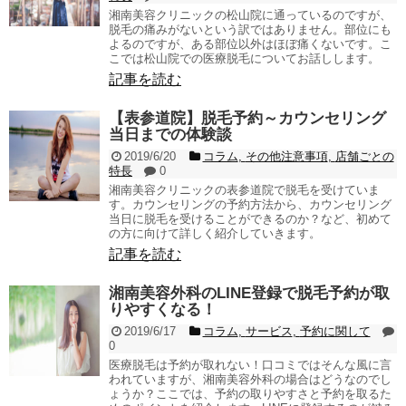
湘南美容クリニックの松山院に通っているのですが、
脱毛の痛みがないという訳ではありません。部位にも
よるのですが、ある部位以外はほぼ痛くないです。こ
こでは松山院での医療脱毛についてお話しします。
記事を読む
【表参道院】脱毛予約～カウンセリング
当日までの体験談
2019/6/20
コラム
,
その他注意事項
,
店舗ごとの
特長
0
湘南美容クリニックの表参道院で脱毛を受けていま
す。カウンセリングの予約方法から、カウンセリング
当日に脱毛を受けることができるのか？など、初めて
の方に向けて詳しく紹介していきます。
記事を読む
湘南美容外科のLINE登録で脱毛予約が取
りやすくなる！
2019/6/17
コラム
,
サービス
,
予約に関して
0
医療脱毛は予約が取れない！口コミではそんな風に言
われていますが、湘南美容外科の場合はどうなのでし
ょうか？ここでは、予約の取りやすさと予約を取るた