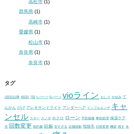
高松市
(1)
群馬県
(1)
高崎市
(1)
愛媛県
(1)
松山市
(1)
奈良県
(1)
奈良市
(1)
タグ
vioライン
て
2回目以降
4回目
7回
Lパーツ
Sパーツ
おしり
かゆみ
キャ
んかん
ひげ
アレキサンドライト
アンダーヘア
インフルエンザ
ンセル
ローン
ホクロ
保湿ケア
スキー
スノボ
予防接種
事前処理
回数変更
妊娠
指脱毛
光
契約書
安すぎる
店舗移動
日程変更
機器
残す
永