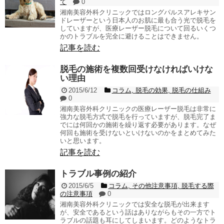
て
0
湘南美容外科クリニックではロングパルスアレキサン
ドレーザーという日本人のお肌に最も合う光で脱毛を
していますが、医療レーザー脱毛について回るいくつ
かのトラブルを完全に避けることはできません。
記事を読む
脱毛の施術を複数回受けなければいけな
い理由
2015/6/12
コラム
,
脱毛の効果
,
脱毛の仕組み
0
湘南美容外科クリニックの医療レーザー脱毛は非常に
強力な脱毛方式で脱毛を行っていますが、脱毛完了ま
でには何回かの施術を繰り返す必要があります。なぜ
何回も施術を受けないといけないのかをまとめてみた
いと思います。
記事を読む
トラブル事例の紹介
2015/6/5
コラム
,
その他注意事項
,
脱毛する際
の注意事項
0
湘南美容外科クリニックでは安全な脱毛が出来ます
が、安全であるという話はありながらもその一方でト
ラブルの話題も耳にしてしまいます。どのようなトラ