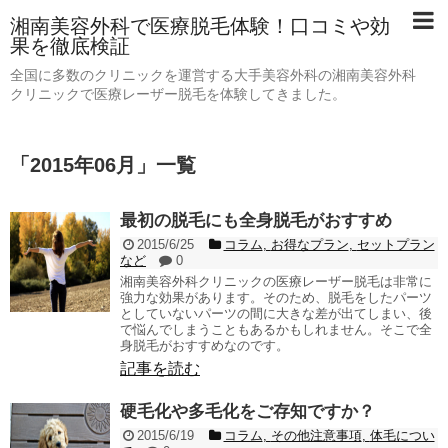
湘南美容外科で医療脱毛体験！口コミや効
果を徹底検証
全国に多数のクリニックを運営する大手美容外科の湘南美容外科
クリニックで医療レーザー脱毛を体験してきました。
「
2015年06月
」
一覧
最初の脱毛にも全身脱毛がおすすめ
2015/6/25
コラム
,
お得なプラン
,
セットプラン
など
0
湘南美容外科クリニックの医療レーザー脱毛は非常に
強力な効果があります。そのため、脱毛をしたパーツ
としていないパーツの間に大きな差が出てしまい、後
で悩んでしまうこともあるかもしれません。そこで全
身脱毛がおすすめなのです。
記事を読む
硬毛化や多毛化をご存知ですか？
2015/6/19
コラム
,
その他注意事項
,
体毛につい