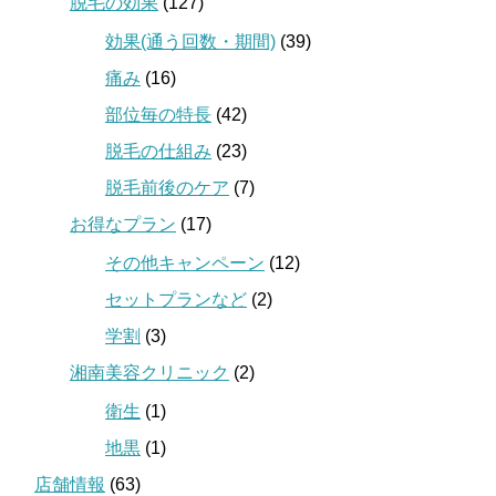
脱毛の効果
(127)
効果(通う回数・期間)
(39)
痛み
(16)
部位毎の特長
(42)
脱毛の仕組み
(23)
脱毛前後のケア
(7)
お得なプラン
(17)
その他キャンペーン
(12)
セットプランなど
(2)
学割
(3)
湘南美容クリニック
(2)
衛生
(1)
地黒
(1)
店舗情報
(63)