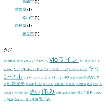
高崎市
(1)
愛媛県
(1)
松山市
(1)
奈良県
(1)
奈良市
(1)
タグ
vioライン
て
2回目以降
4回目
7回
Lパーツ
Sパーツ
おしり
かゆみ
キャ
んかん
ひげ
アレキサンドライト
アンダーヘア
インフルエンザ
ンセル
ローン
ホクロ
保湿ケア
スキー
スノボ
予防接種
事前処理
回数変更
妊娠
指脱毛
光
契約書
安すぎる
店舗移動
日程変更
機器
残す
永
痛み
痛い
解約手数料
久保証
注意事項
炎症
種類
糖尿病
細菌
認めな
黒ずみ
費用
違う店舗
い
通らない