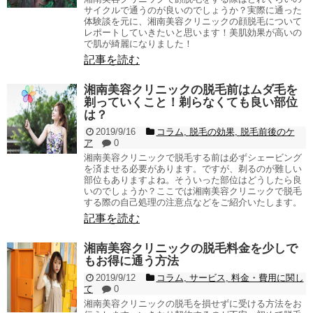
サイクルで通うのが良いのでしょうか？実際に通った
体験談を元に、湘南美容クリニックの顔脱毛について
レポートしていきたいと思います！美肌効果が高いの
で肌が綺麗になりました！
記事を読む
湘南美容クリニックの脱毛前はムダ毛を
剃っていくこと！剃らなくても良い部位
は？
2019/9/16
コラム
,
脱毛の効果
,
脱毛前後のケ
ア
0
湘南美容クリニックで脱毛する前は必ずシェービング
を済ませる必要があります。ですが、剃るのが難しい
部位もありますよね。そういった部位はどうしたら良
いのでしょうか？ここでは湘南美容クリニックで脱毛
する際の自己処理の注意点などをご紹介いたします。
記事を読む
湘南美容クリニックの脱毛料金を少しで
もお得に通う方法
2019/9/12
コラム
,
サービス
,
料金・費用に関し
て
0
湘南美容クリニックの脱毛を損せずに受ける方法をお