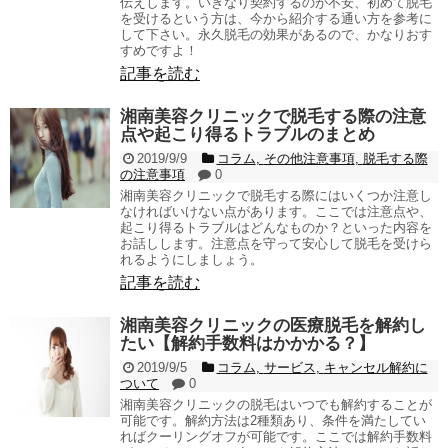
伝えします。いきなり契約するのが不安、初めて脱毛
を受けるという方は、今から紹介する通い方を参考に
して下さい。永久脱毛の効果があるので、かなりおす
すめですよ！
記事を読む
湘南美容クリニックで脱毛する際の注意
点や起こり得るトラブルのまとめ
2019/9/9
コラム
,
その他注意事項
,
脱毛する際
の注意事項
0
湘南美容クリニックで脱毛する際にはいくつか注意し
なければいけない点があります。ここでは注意点や、
起こり得るトラブルはどんなものか？といった内容を
お話しします。注意点を守って安心して脱毛を受けら
れるようにしましょう。
記事を読む
湘南美容クリニックの医療脱毛を解約し
たい【解約手数料はかかかる？】
2019/9/5
コラム
,
サービス
,
キャンセル解約に
ついて
0
湘南美容クリニックの脱毛はいつでも解約することが
可能です。解約方法は2種類あり、条件を満たしてい
ればクーリングオフが可能です。ここでは解約手数料