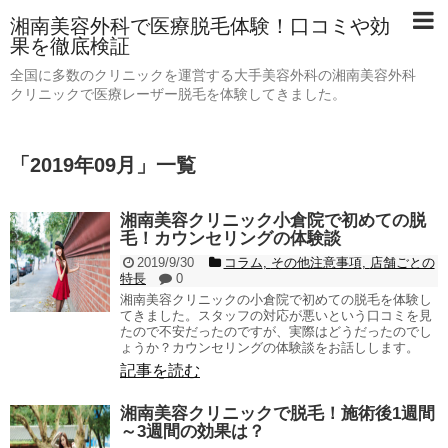
湘南美容外科で医療脱毛体験！口コミや効
果を徹底検証
全国に多数のクリニックを運営する大手美容外科の湘南美容外科
クリニックで医療レーザー脱毛を体験してきました。
「
2019年09月
」
一覧
湘南美容クリニック小倉院で初めての脱
毛！カウンセリングの体験談
2019/9/30
コラム
,
その他注意事項
,
店舗ごとの
特長
0
湘南美容クリニックの小倉院で初めての脱毛を体験し
てきました。スタッフの対応が悪いという口コミを見
たので不安だったのですが、実際はどうだったのでし
ょうか？カウンセリングの体験談をお話しします。
記事を読む
湘南美容クリニックで脱毛！施術後1週間
～3週間の効果は？