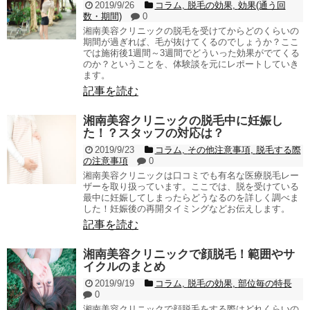
2019/9/26
コラム
,
脱毛の効果
,
効果(通う回
数・期間)
0
湘南美容クリニックの脱毛を受けてからどのくらいの
期間が過ぎれば、毛が抜けてくるのでしょうか？ここ
では施術後1週間～3週間でどういった効果がでてくる
のか？ということを、体験談を元にレポートしていき
ます。
記事を読む
湘南美容クリニックの脱毛中に妊娠し
た！？スタッフの対応は？
2019/9/23
コラム
,
その他注意事項
,
脱毛する際
の注意事項
0
湘南美容クリニックは口コミでも有名な医療脱毛レー
ザーを取り扱っています。ここでは、脱を受けている
最中に妊娠してしまったらどうなるのを詳しく調べま
した！妊娠後の再開タイミングなどお伝えします。
記事を読む
湘南美容クリニックで顔脱毛！範囲やサ
イクルのまとめ
2019/9/19
コラム
,
脱毛の効果
,
部位毎の特長
0
湘南美容クリニックで顔脱毛をする際はどれくらいの