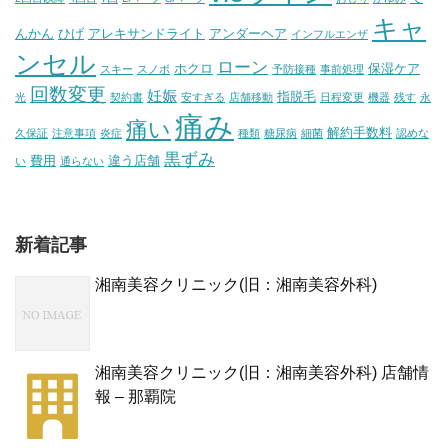
キャ
んかん
ひげ
アレキサンドライト
アンダーヘア
インフルエンザ
ンセル
ローン
ホクロ
保湿ケア
スキー
スノボ
予防接種
事前処理
回数変更
妊娠
指脱毛
光
契約書
安すぎる
店舗移動
日程変更
機器
残す
永
痛み
痛い
解約手数料
久保証
注意事項
炎症
種類
糖尿病
細菌
認めな
黒ずみ
費用
違う店舗
い
通らない
新着記事
湘南美容クリニック(旧：湘南美容外科)
湘南美容クリニック(旧：湘南美容外科) 店舗情
報 – 那覇院