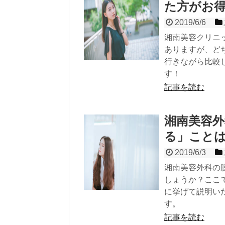
た方がお
2019/6/6
湘南美容クリニ
ありますが、ど
行きながら比較
す！
記事を読む
湘南美容
る」こと
2019/6/3
湘南美容外科の
しょうか？ここ
に挙げて説明い
す。
記事を読む