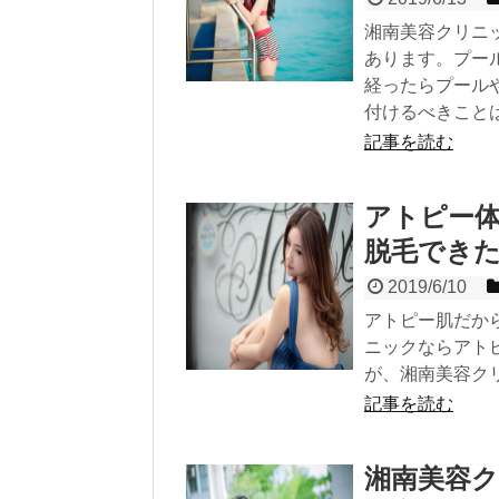
湘南美容クリニ
あります。プー
経ったらプール
付けるべきこと
記事を読む
アトピー
脱毛でき
2019/6/10
アトピー肌だか
ニックならアト
が、湘南美容ク
記事を読む
湘南美容