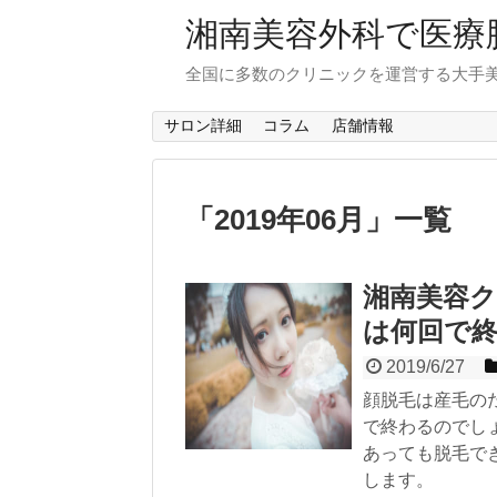
湘南美容外科で医療
全国に多数のクリニックを運営する大手
サロン詳細
コラム
店舗情報
「
2019年06月
」
一覧
湘南美容
は何回で
2019/6/27
顔脱毛は産毛の
で終わるのでし
あっても脱毛で
します。