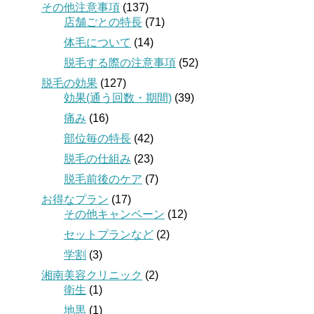
その他注意事項
(137)
店舗ごとの特長
(71)
体毛について
(14)
脱毛する際の注意事項
(52)
脱毛の効果
(127)
効果(通う回数・期間)
(39)
痛み
(16)
部位毎の特長
(42)
脱毛の仕組み
(23)
脱毛前後のケア
(7)
お得なプラン
(17)
その他キャンペーン
(12)
セットプランなど
(2)
学割
(3)
湘南美容クリニック
(2)
衛生
(1)
地黒
(1)