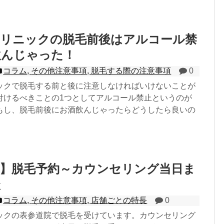
クリニックの脱毛前後はアルコール禁
飲んじゃった！
コラム
,
その他注意事項
,
脱毛する際の注意事項
0
ックで脱毛する前と後に注意しなければいけないことが
付けるべきことの1つとしてアルコール禁止というのが
もし、脱毛前後にお酒飲んじゃったらどうしたら良いの
院】脱毛予約～カウンセリング当日ま
談
コラム
,
その他注意事項
,
店舗ごとの特長
0
ックの表参道院で脱毛を受けています。カウンセリング