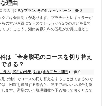
得な理由
コラム
,
お得なプラン
,
その他キャンペーン
0
ックには会員制度があります。プラチナとレギュラーが
ちらの方がお得になるのでしょうか？2つの違いを見て
してみましょう。湘南美容外科の脱毛がお得に通えま
外科は「全身脱毛のコースを切り替え
はできる？
コラム
,
脱毛の効果
,
効果(通う回数・期間)
0
脱毛は途中でコースの切り替えをすることはできるので
では、回数を追加する場合と、途中で辞めたい場合を例
たします。満足のいく脱毛回数を予め知っておくと楽で