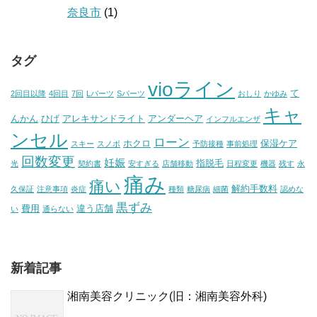
奈良市
(1)
タグ
vioライン
て
2回目以降
4回目
7回
Lパーツ
Sパーツ
おしり
かゆみ
キャ
んかん
ひげ
アレキサンドライト
アンダーヘア
インフルエンザ
ンセル
ローン
ホクロ
保湿ケア
スキー
スノボ
予防接種
事前処理
回数変更
妊娠
指脱毛
光
契約書
安すぎる
店舗移動
日程変更
機器
残す
永
痛み
痛い
解約手数料
久保証
注意事項
炎症
種類
糖尿病
細菌
認めな
黒ずみ
費用
違う店舗
い
通らない
新着記事
湘南美容クリニック(旧：湘南美容外科)