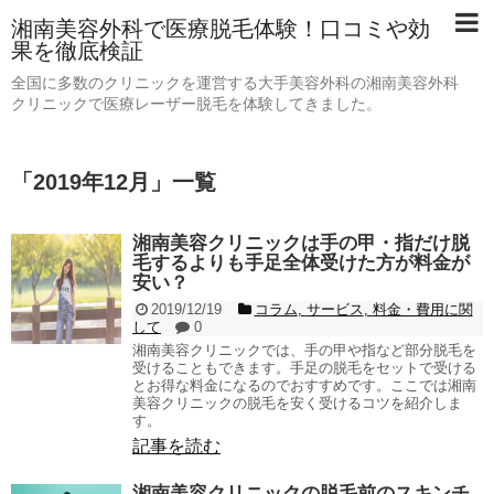
湘南美容外科で医療脱毛体験！口コミや効
果を徹底検証
全国に多数のクリニックを運営する大手美容外科の湘南美容外科
クリニックで医療レーザー脱毛を体験してきました。
「
2019年12月
」
一覧
湘南美容クリニックは手の甲・指だけ脱
毛するよりも手足全体受けた方が料金が
安い？
2019/12/19
コラム
,
サービス
,
料金・費用に関
して
0
湘南美容クリニックでは、手の甲や指など部分脱毛を
受けることもできます。手足の脱毛をセットで受ける
とお得な料金になるのでおすすめです。ここでは湘南
美容クリニックの脱毛を安く受けるコツを紹介しま
す。
記事を読む
湘南美容クリニックの脱毛前のスキンチ