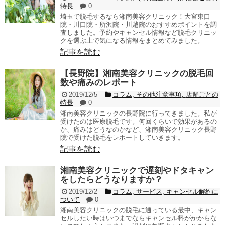
特長
0
埼玉で脱毛するなら湘南美容クリニック！大宮東口
院・川口院・所沢院・川越院のおすすめポイントを調
査しました。予約やキャンセル情報など脱毛クリニッ
クを選ぶ上で気になる情報をまとめてみました。
記事を読む
【長野院】湘南美容クリニックの脱毛回
数や痛みのレポート
2019/12/5
コラム
,
その他注意事項
,
店舗ごとの
特長
0
湘南美容クリニックの長野院に行ってきました。私が
受けたのは医療脱毛です。何回くらいで効果があるの
か、痛みはどうなのかなど、湘南美容クリニック長野
院で受けた脱毛をレポートしていきます。
記事を読む
湘南美容クリニックで遅刻やドタキャン
をしたらどうなりますか？
2019/12/2
コラム
,
サービス
,
キャンセル解約に
ついて
0
湘南美容クリニックの脱毛に通っている最中、キャン
セルしたい時はいつまでならキャンセル料がかからな