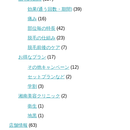
効果(通う回数・期間)
(39)
痛み
(16)
部位毎の特長
(42)
脱毛の仕組み
(23)
脱毛前後のケア
(7)
お得なプラン
(17)
その他キャンペーン
(12)
セットプランなど
(2)
学割
(3)
湘南美容クリニック
(2)
衛生
(1)
地黒
(1)
店舗情報
(63)