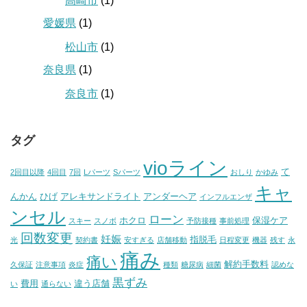
高崎市
(1)
愛媛県
(1)
松山市
(1)
奈良県
(1)
奈良市
(1)
タグ
vioライン
て
2回目以降
4回目
7回
Lパーツ
Sパーツ
おしり
かゆみ
キャ
んかん
ひげ
アレキサンドライト
アンダーヘア
インフルエンザ
ンセル
ローン
ホクロ
保湿ケア
スキー
スノボ
予防接種
事前処理
回数変更
妊娠
指脱毛
光
契約書
安すぎる
店舗移動
日程変更
機器
残す
永
痛み
痛い
解約手数料
久保証
注意事項
炎症
種類
糖尿病
細菌
認めな
黒ずみ
費用
違う店舗
い
通らない