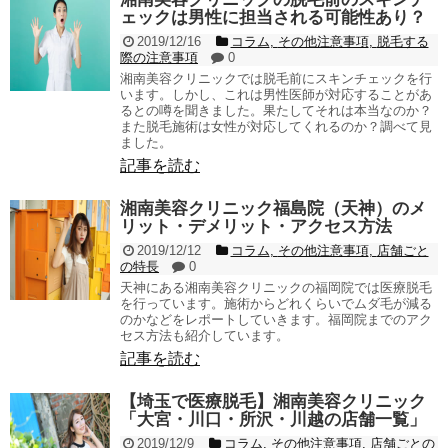
ェックは男性に担当される可能性あり？
2019/12/16
コラム
,
その他注意事項
,
脱毛する
際の注意事項
0
湘南美容クリニックでは脱毛前にスキンチェックを行
います。しかし、これは男性医師が対応することがあ
るとの噂を聞きました。果たしてそれは本当なのか？
また脱毛施術は女性が対応してくれるのか？調べて見
ました。
記事を読む
湘南美容クリニック福島院（天神）のメ
リット・デメリット・アクセス方法
2019/12/12
コラム
,
その他注意事項
,
店舗ごと
の特長
0
天神にある湘南美容クリニックの福岡院では医療脱毛
を行っています。施術からどれくらいでムダ毛が減る
のかなどをレポートしていきます。福岡院までのアク
セス方法も紹介しています。
記事を読む
【埼玉で医療脱毛】湘南美容クリニック
「大宮・川口・所沢・川越の店舗一覧」
2019/12/9
コラム
,
その他注意事項
,
店舗ごとの