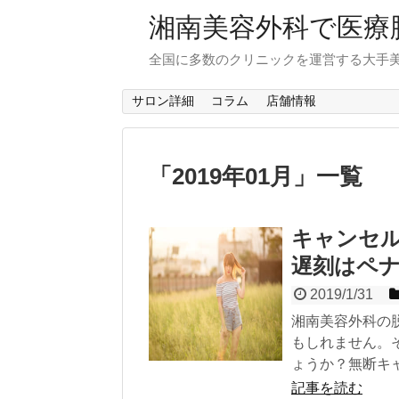
湘南美容外科で医療
全国に多数のクリニックを運営する大手
サロン詳細
コラム
店舗情報
「
2019年01月
」
一覧
キャンセ
遅刻はペ
2019/1/31
湘南美容外科の
もしれません。
ょうか？無断キ
記事を読む