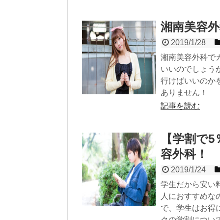
湘南美容
2019/1/28
湘南美容外科で
いいのでしょう
行けばいいのか
ありません！
記事を読む
【学割で5
容外科！
2019/1/24
学生だから安い
人におすすめな
で、学生はお得
クの学割につい