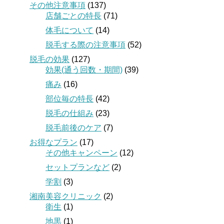
その他注意事項
(137)
店舗ごとの特長
(71)
体毛について
(14)
脱毛する際の注意事項
(52)
脱毛の効果
(127)
効果(通う回数・期間)
(39)
痛み
(16)
部位毎の特長
(42)
脱毛の仕組み
(23)
脱毛前後のケア
(7)
お得なプラン
(17)
その他キャンペーン
(12)
セットプランなど
(2)
学割
(3)
湘南美容クリニック
(2)
衛生
(1)
地黒
(1)