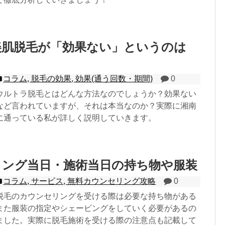
美肌脱毛が「効果ない」というのは
コラム
,
脱毛の効果
,
効果(通う回数・期間)
0
ウルトラ脱毛とはどんな方法なのでしょうか？効果ない
など言われていますが、それは本当なのか？実際に湘南
に通っている私が詳しく説明していきます。
リング当日・施術当日の持ち物や服装
コラム
,
サービス
,
無料カウンセリング攻略
0
脱毛のカウンセリングを受ける際は必要な持ち物がある
また服装の指定やシェービングをしていく必要があるの
ました。実際に脱毛施術を受ける際の注意点も記載して