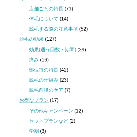
店舗ごとの特長
(71)
体毛について
(14)
脱毛する際の注意事項
(52)
脱毛の効果
(127)
効果(通う回数・期間)
(39)
痛み
(16)
部位毎の特長
(42)
脱毛の仕組み
(23)
脱毛前後のケア
(7)
お得なプラン
(17)
その他キャンペーン
(12)
セットプランなど
(2)
学割
(3)