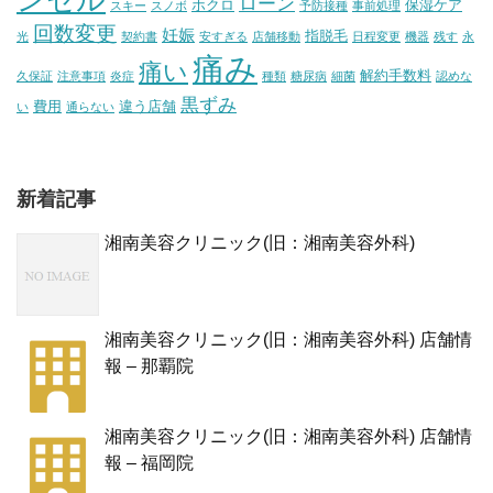
ンセル
ローン
ホクロ
保湿ケア
スキー
スノボ
予防接種
事前処理
回数変更
妊娠
指脱毛
光
契約書
安すぎる
店舗移動
日程変更
機器
残す
永
痛み
痛い
解約手数料
久保証
注意事項
炎症
種類
糖尿病
細菌
認めな
黒ずみ
費用
違う店舗
い
通らない
新着記事
湘南美容クリニック(旧：湘南美容外科)
湘南美容クリニック(旧：湘南美容外科) 店舗情
報 – 那覇院
湘南美容クリニック(旧：湘南美容外科) 店舗情
報 – 福岡院