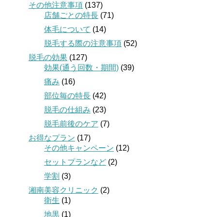
その他注意事項
(137)
店舗ごとの特長
(71)
体毛について
(14)
脱毛する際の注意事項
(52)
脱毛の効果
(127)
効果(通う回数・期間)
(39)
痛み
(16)
部位毎の特長
(42)
脱毛の仕組み
(23)
脱毛前後のケア
(7)
お得なプラン
(17)
その他キャンペーン
(12)
セットプランなど
(2)
学割
(3)
湘南美容クリニック
(2)
衛生
(1)
地黒
(1)