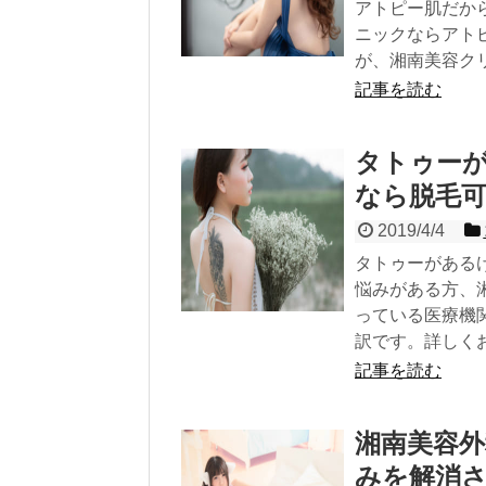
アトピー肌だか
ニックならアト
が、湘南美容ク
記事を読む
タトゥー
なら脱毛
2019/4/4
タトゥーがある
悩みがある方、
っている医療機
訳です。詳しく
記事を読む
湘南美容
みを解消