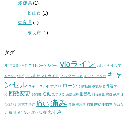
愛媛県
(1)
松山市
(1)
奈良県
(1)
奈良市
(1)
タグ
vioライン
て
2回目以降
4回目
7回
Lパーツ
Sパーツ
おしり
かゆみ
キャ
んかん
ひげ
アレキサンドライト
アンダーヘア
インフルエンザ
ンセル
ローン
ホクロ
保湿ケア
スキー
スノボ
予防接種
事前処理
回数変更
妊娠
指脱毛
光
契約書
安すぎる
店舗移動
日程変更
機器
残す
永
痛み
痛い
解約手数料
久保証
注意事項
炎症
種類
糖尿病
細菌
認めな
黒ずみ
費用
違う店舗
い
通らない