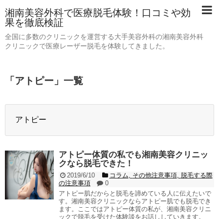
湘南美容外科で医療脱毛体験！口コミや効
果を徹底検証
全国に多数のクリニックを運営する大手美容外科の湘南美容外科
クリニックで医療レーザー脱毛を体験してきました。
「
アトピー
」
一覧
アトピー
アトピー体質の私でも湘南美容クリニッ
クなら脱毛できた！
2019/6/10
コラム
,
その他注意事項
,
脱毛する際
の注意事項
0
アトピー肌だからと脱毛を諦めている人に伝えたいで
す。湘南美容クリニックならアトピー肌でも脱毛でき
ます。ここではアトピー体質の私が、湘南美容クリニ
ックで脱毛を受けた体験談をお話ししていきます。