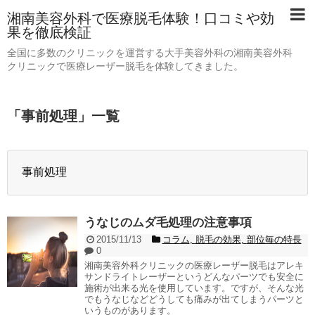
湘南美容外科で医療脱毛体験！口コミや効
果を徹底検証
全国に多数のクリニックを運営する大手美容外科の湘南美容外科
クリニックで医療レーザー脱毛を体験してきました。
「
事前処理
」
一覧
事前処理
うなじのムダ毛処理の注意事項
2015/11/13
コラム
,
脱毛の効果
,
部位毎の特長
0
湘南美容外科クリニックの医療レーザー脱毛はアレキ
サンドライトレーザーというどんなパーツでも安全に
施術が出来る光を使用しています。ですが、そんな光
でもうなじなどどうしても痛みが出てしまうパーツと
いうものがあります。