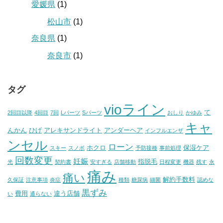
愛媛県
(1)
松山市
(1)
奈良県
(1)
奈良市
(1)
タグ
vioライン
て
2回目以降
4回目
7回
Lパーツ
Sパーツ
おしり
かゆみ
キャ
んかん
ひげ
アレキサンドライト
アンダーヘア
インフルエンザ
ンセル
ローン
ホクロ
保湿ケア
スキー
スノボ
予防接種
事前処理
回数変更
妊娠
指脱毛
光
契約書
安すぎる
店舗移動
日程変更
機器
残す
永
痛み
痛い
解約手数料
久保証
注意事項
炎症
種類
糖尿病
細菌
認めな
黒ずみ
費用
違う店舗
い
通らない