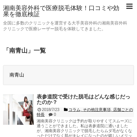
湘南美容外科で医療脱毛体験！口コミや効
果を徹底検証
全国に多数のクリニックを運営する大手美容外科の湘南美容外科
クリニックで医療レーザー脱毛を体験してきました。
「
南青山
」
一覧
南青山
表参道院で受けた脱毛はどんな感じだっ
たのか？
2018/7/23
コラム
,
その他注意事項
,
店舗ごとの
特長
0
湘南美容クリニックは予約が取りやすくてスムーズに
通うことができました。私は表参道院に通いました
が、湘南美容クリニックで脱毛したらムダ毛がなくな
っただけでなく肌がキレイになったのが嬉しいメリッ