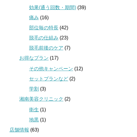
効果(通う回数・期間)
(39)
痛み
(16)
部位毎の特長
(42)
脱毛の仕組み
(23)
脱毛前後のケア
(7)
お得なプラン
(17)
その他キャンペーン
(12)
セットプランなど
(2)
学割
(3)
湘南美容クリニック
(2)
衛生
(1)
地黒
(1)
店舗情報
(63)