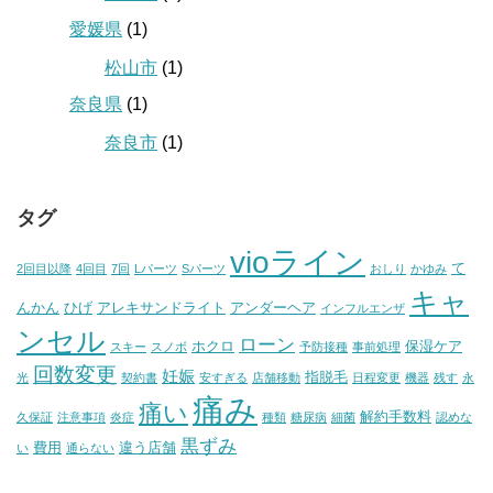
愛媛県
(1)
松山市
(1)
奈良県
(1)
奈良市
(1)
タグ
vioライン
て
2回目以降
4回目
7回
Lパーツ
Sパーツ
おしり
かゆみ
キャ
んかん
ひげ
アレキサンドライト
アンダーヘア
インフルエンザ
ンセル
ローン
ホクロ
保湿ケア
スキー
スノボ
予防接種
事前処理
回数変更
妊娠
指脱毛
光
契約書
安すぎる
店舗移動
日程変更
機器
残す
永
痛み
痛い
解約手数料
久保証
注意事項
炎症
種類
糖尿病
細菌
認めな
黒ずみ
費用
違う店舗
い
通らない