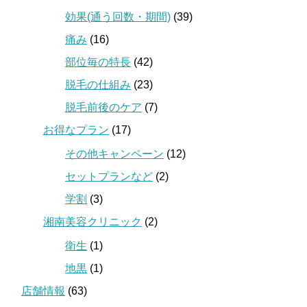
効果(通う回数・期間)
(39)
痛み
(16)
部位毎の特長
(42)
脱毛の仕組み
(23)
脱毛前後のケア
(7)
お得なプラン
(17)
その他キャンペーン
(12)
セットプランなど
(2)
学割
(3)
湘南美容クリニック
(2)
衛生
(1)
地黒
(1)
店舗情報
(63)