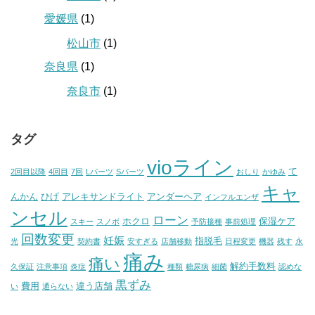
愛媛県
(1)
松山市
(1)
奈良県
(1)
奈良市
(1)
タグ
vioライン
て
2回目以降
4回目
7回
Lパーツ
Sパーツ
おしり
かゆみ
キャ
んかん
ひげ
アレキサンドライト
アンダーヘア
インフルエンザ
ンセル
ローン
ホクロ
保湿ケア
スキー
スノボ
予防接種
事前処理
回数変更
妊娠
指脱毛
光
契約書
安すぎる
店舗移動
日程変更
機器
残す
永
痛み
痛い
解約手数料
久保証
注意事項
炎症
種類
糖尿病
細菌
認めな
黒ずみ
費用
違う店舗
い
通らない