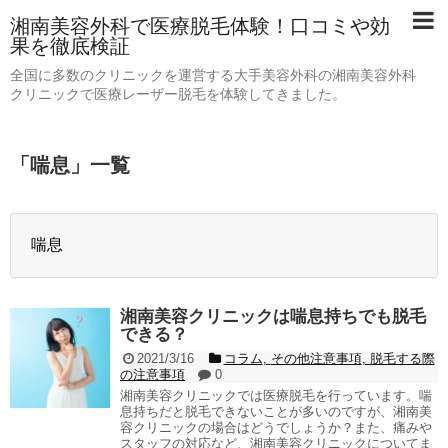
湘南美容外科で医療脱毛体験！口コミや効
果を徹底検証
全国に多数のクリニックを運営する大手美容外科の湘南美容外科
クリニックで医療レーザー脱毛を体験してきました。
「
喘息
」
一覧
喘息
湘南美容クリニックは喘息持ちでも脱毛
できる？
2021/3/16
コラム
,
その他注意事項
,
脱毛する際
の注意事項
0
湘南美容クリニックでは医療脱毛を行っています。喘
息持ちだと脱毛できないことが多いのですが、湘南美
容クリニックの場合はどうでしょうか？また、痛みや
スタッフの対応など、湘南美容クリニックについてま