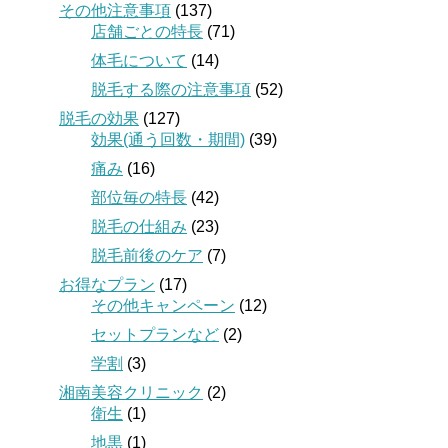
その他注意事項
(137)
店舗ごとの特長
(71)
体毛について
(14)
脱毛する際の注意事項
(52)
脱毛の効果
(127)
効果(通う回数・期間)
(39)
痛み
(16)
部位毎の特長
(42)
脱毛の仕組み
(23)
脱毛前後のケア
(7)
お得なプラン
(17)
その他キャンペーン
(12)
セットプランなど
(2)
学割
(3)
湘南美容クリニック
(2)
衛生
(1)
地黒
(1)