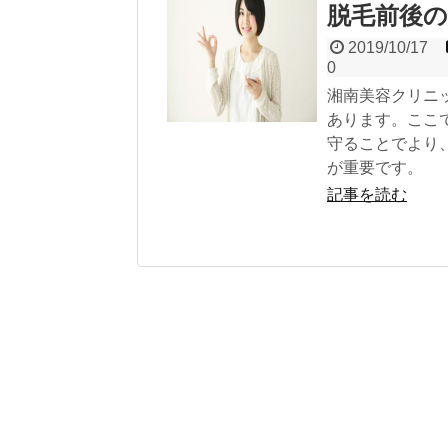
脱毛前後
2019/10/17
0
湘南美容クリニ
あります。ここ
守ることでより
が重要です。
記事を読む