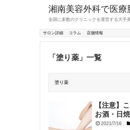
湘南美容外科で医療
全国に多数のクリニックを運営する大手
サロン詳細
コラム
店舗情報
「
塗り薬
」
一覧
塗り薬
【注意】
お酒・日焼
2021/7/16