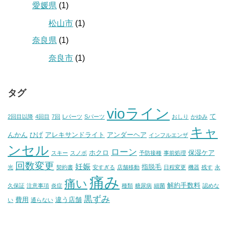
愛媛県
(1)
松山市
(1)
奈良県
(1)
奈良市
(1)
タグ
vioライン
て
2回目以降
4回目
7回
Lパーツ
Sパーツ
おしり
かゆみ
キャ
んかん
ひげ
アレキサンドライト
アンダーヘア
インフルエンザ
ンセル
ローン
ホクロ
保湿ケア
スキー
スノボ
予防接種
事前処理
回数変更
妊娠
指脱毛
光
契約書
安すぎる
店舗移動
日程変更
機器
残す
永
痛み
痛い
解約手数料
久保証
注意事項
炎症
種類
糖尿病
細菌
認めな
黒ずみ
費用
違う店舗
い
通らない