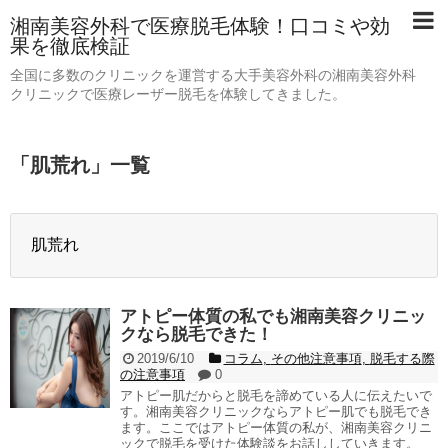
湘南美容外科で医療脱毛体験！口コミや効
果を徹底検証
全国に多数のクリニックを運営する大手美容外科の湘南美容外科
クリニックで医療レーザー脱毛を体験してきました。
「
肌荒れ
」
一覧
肌荒れ
アトピー体質の私でも湘南美容クリニッ
クなら脱毛できた！
2019/6/10
コラム
,
その他注意事項
,
脱毛する際
の注意事項
0
アトピー肌だからと脱毛を諦めている人に伝えたいで
す。湘南美容クリニックならアトピー肌でも脱毛でき
ます。ここではアトピー体質の私が、湘南美容クリニ
ックで脱毛を受けた体験談をお話ししていきます。