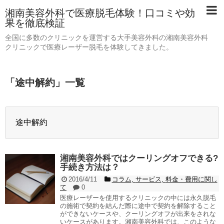
湘南美容外科で医療脱毛体験！口コミや効
果を徹底検証
全国に多数のクリニックを運営する大手美容外科の湘南美容外科
クリニックで医療レーザー脱毛を体験してきました。
「
途中解約
」
一覧
途中解約
湘南美容外科ではクーリングオフできる?
手続き方法は？
2016/4/11
コラム
,
サービス
,
料金・費用に関し
て
0
医療レーザーを使用するクリニックの中には永久脱毛
の施術で契約を結んだ際に途中で契約を解除すること
ができないケースや、クーリングオフが出来をされな
いケースがあります。湘南美容外科では、このような