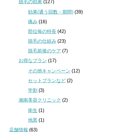
脱毛の効果
(127)
効果(通う回数・期間)
(39)
痛み
(16)
部位毎の特長
(42)
脱毛の仕組み
(23)
脱毛前後のケア
(7)
お得なプラン
(17)
その他キャンペーン
(12)
セットプランなど
(2)
学割
(3)
湘南美容クリニック
(2)
衛生
(1)
地黒
(1)
店舗情報
(63)