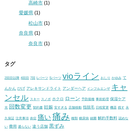
高崎市
(1)
愛媛県
(1)
松山市
(1)
奈良県
(1)
奈良市
(1)
タグ
vioライン
て
2回目以降
4回目
7回
Lパーツ
Sパーツ
おしり
かゆみ
キャ
んかん
ひげ
アレキサンドライト
アンダーヘア
インフルエンザ
ンセル
ローン
ホクロ
保湿ケア
スキー
スノボ
予防接種
事前処理
回数変更
妊娠
指脱毛
光
契約書
安すぎる
店舗移動
日程変更
機器
残す
永
痛み
痛い
解約手数料
久保証
注意事項
炎症
種類
糖尿病
細菌
認めな
黒ずみ
費用
違う店舗
い
通らない