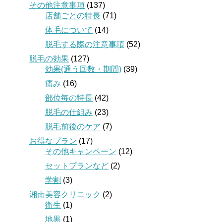
その他注意事項
(137)
店舗ごとの特長
(71)
体毛について
(14)
脱毛する際の注意事項
(52)
脱毛の効果
(127)
効果(通う回数・期間)
(39)
痛み
(16)
部位毎の特長
(42)
脱毛の仕組み
(23)
脱毛前後のケア
(7)
お得なプラン
(17)
その他キャンペーン
(12)
セットプランなど
(2)
学割
(3)
湘南美容クリニック
(2)
衛生
(1)
地黒
(1)