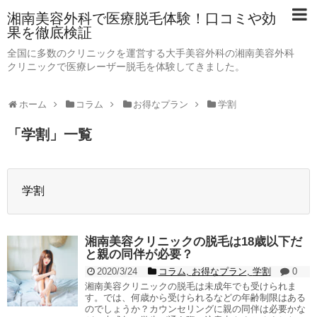
湘南美容外科で医療脱毛体験！口コミや効
果を徹底検証
全国に多数のクリニックを運営する大手美容外科の湘南美容外科
クリニックで医療レーザー脱毛を体験してきました。
ホーム
コラム
お得なプラン
学割
「
学割
」
一覧
学割
湘南美容クリニックの脱毛は18歳以下だ
と親の同伴が必要？
2020/3/24
コラム
,
お得なプラン
,
学割
0
湘南美容クリニックの脱毛は未成年でも受けられま
す。では、何歳から受けられるなどの年齢制限はある
のでしょうか？カウンセリングに親の同伴は必要かな