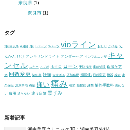
奈良県
(1)
奈良市
(1)
タグ
vioライン
て
2回目以降
4回目
7回
Lパーツ
Sパーツ
おしり
かゆみ
キャ
んかん
ひげ
アレキサンドライト
アンダーヘア
インフルエンザ
ンセル
ローン
ホクロ
保湿ケア
スキー
スノボ
予防接種
事前処理
回数変更
妊娠
指脱毛
光
契約書
安すぎる
店舗移動
日程変更
機器
残す
永
痛み
痛い
解約手数料
久保証
注意事項
炎症
種類
糖尿病
細菌
認めな
黒ずみ
費用
違う店舗
い
通らない
新着記事
湘南美容クリニック(旧：湘南美容外科)