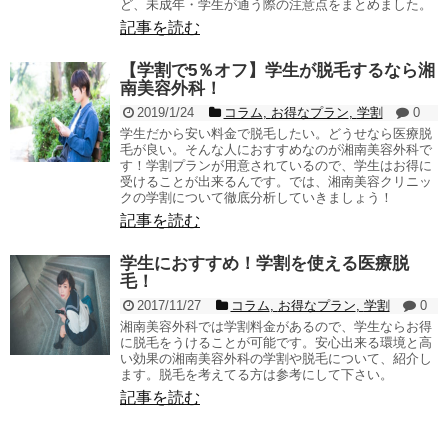
ど、未成年・学生が通う際の注意点をまとめました。
記事を読む
【学割で5％オフ】学生が脱毛するなら湘
南美容外科！
2019/1/24
コラム
,
お得なプラン
,
学割
0
学生だから安い料金で脱毛したい。どうせなら医療脱
毛が良い。そんな人におすすめなのが湘南美容外科で
す！学割プランが用意されているので、学生はお得に
受けることが出来るんです。では、湘南美容クリニッ
クの学割について徹底分析していきましょう！
記事を読む
学生におすすめ！学割を使える医療脱
毛！
2017/11/27
コラム
,
お得なプラン
,
学割
0
湘南美容外科では学割料金があるので、学生ならお得
に脱毛をうけることが可能です。安心出来る環境と高
い効果の湘南美容外科の学割や脱毛について、紹介し
ます。脱毛を考えてる方は参考にして下さい。
記事を読む