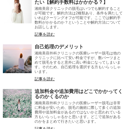
たい【解約手数料はかかかる？】
湘南美容クリニックの脱毛はいつでも解約すること
が可能です。解約方法は2種類あり、条件を満たして
いればクーリングオフが可能です。ここでは解約手
数料がかかるのか？ということや解約方法について
お話しします。
記事を読む
自己処理のデメリット
湘南美容外科クリニックの医療レーザー脱毛は他の
クリニックに比べて安い料金ですが、数パーツまと
めて脱毛をすると意外に高い料金になってしまいま
す。そのため、自己処理を選択する方もいらっしゃ
います。
記事を読む
追加料金や追加費用はどこでかかってく
るのかくるのか
湘南美容外科クリニックの医療レーザー脱毛は非常
に料金が安いため、脱毛の施術に際して多くの追加
費用や追加料金があるのではないかと思われている
方もいらっしゃるかと思います。どこで追加がある
のかをまとめて行きたいと思います。
記事を読む