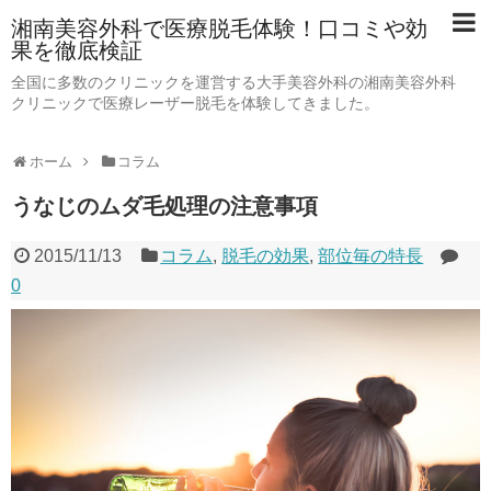
湘南美容外科で医療脱毛体験！口コミや効
果を徹底検証
全国に多数のクリニックを運営する大手美容外科の湘南美容外科
クリニックで医療レーザー脱毛を体験してきました。
ホーム
コラム
うなじのムダ毛処理の注意事項
2015/11/13
コラム
,
脱毛の効果
,
部位毎の特長
0