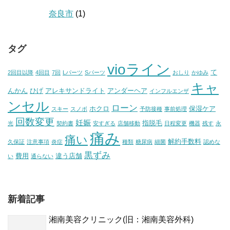
奈良市
(1)
タグ
vioライン
て
2回目以降
4回目
7回
Lパーツ
Sパーツ
おしり
かゆみ
キャ
んかん
ひげ
アレキサンドライト
アンダーヘア
インフルエンザ
ンセル
ローン
ホクロ
保湿ケア
スキー
スノボ
予防接種
事前処理
回数変更
妊娠
指脱毛
光
契約書
安すぎる
店舗移動
日程変更
機器
残す
永
痛み
痛い
解約手数料
久保証
注意事項
炎症
種類
糖尿病
細菌
認めな
黒ずみ
費用
違う店舗
い
通らない
新着記事
湘南美容クリニック(旧：湘南美容外科)