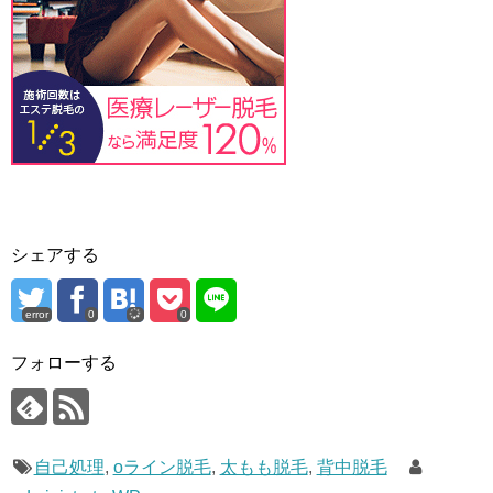
シェアする
error
0
0
フォローする
自己処理
,
oライン脱毛
,
太もも脱毛
,
背中脱毛