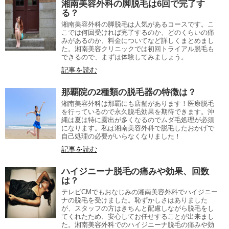
湘南美容外科の脚脱毛は6回で完了す
る？
湘南美容外科の脚脱毛は人気があるコースです。こ
こでは何回受ければ完了するのか、どのくらいの痛
みがあるのか、料金についてなど詳しくまとめまし
た。湘南美容クリニックでは初回トライアル脱毛も
できるので、まずは体験してみましょう。
記事を読む
那覇院の2種類の脱毛器の特徴は？
湘南美容外科は那覇にも店舗があります！医療脱毛
を行っているので永久脱毛効果を期待できます。沖
縄は夏は特に露出が多くなるのでムダ毛処理が必須
になります。私は湘南美容外科で脱毛したおかげで
自己処理の必要がいらなくなりました！
記事を読む
ハイジニーナ脱毛の痛みや効果、回数
は？
テレビCMでもおなじみの湘南美容外科でハイジニー
ナの脱毛を受けました。恥ずかしさはありました
が、スタッフの方はきちんと配慮しながら脱毛をし
てくれたため、安心してお任せすることが出来まし
た。湘南美容外科でのハイジニーナ脱毛の痛みや効