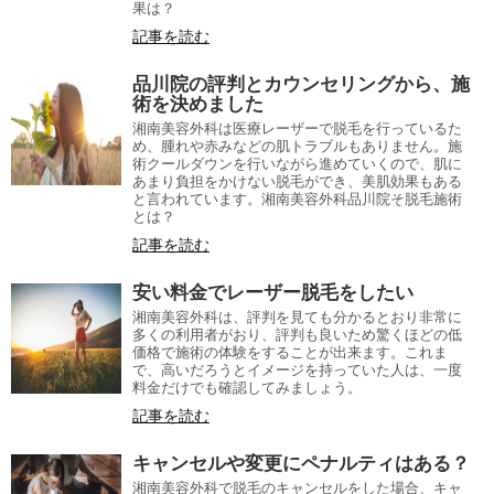
果は？
記事を読む
品川院の評判とカウンセリングから、施
術を決めました
湘南美容外科は医療レーザーで脱毛を行っているた
め、腫れや赤みなどの肌トラブルもありません。施
術クールダウンを行いながら進めていくので、肌に
あまり負担をかけない脱毛ができ、美肌効果もある
と言われています。湘南美容外科品川院そ脱毛施術
とは？
記事を読む
安い料金でレーザー脱毛をしたい
湘南美容外科は、評判を見ても分かるとおり非常に
多くの利用者がおり、評判も良いため驚くほどの低
価格で施術の体験をすることが出来ます。これま
で、高いだろうとイメージを持っていた人は、一度
料金だけでも確認してみましょう。
記事を読む
キャンセルや変更にペナルティはある？
湘南美容外科で脱毛のキャンセルをした場合、キャ