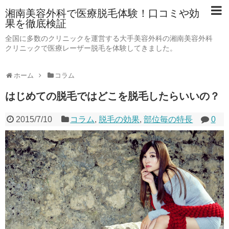
湘南美容外科で医療脱毛体験！口コミや効
果を徹底検証
全国に多数のクリニックを運営する大手美容外科の湘南美容外科
クリニックで医療レーザー脱毛を体験してきました。
ホーム
コラム
はじめての脱毛ではどこを脱毛したらいいの？
2015/7/10
コラム
,
脱毛の効果
,
部位毎の特長
0