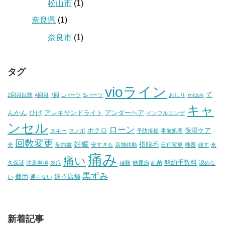
松山市
(1)
奈良県
(1)
奈良市
(1)
タグ
vioライン
て
2回目以降
4回目
7回
Lパーツ
Sパーツ
おしり
かゆみ
キャ
んかん
ひげ
アレキサンドライト
アンダーヘア
インフルエンザ
ンセル
ローン
ホクロ
保湿ケア
スキー
スノボ
予防接種
事前処理
回数変更
妊娠
指脱毛
光
契約書
安すぎる
店舗移動
日程変更
機器
残す
永
痛み
痛い
解約手数料
久保証
注意事項
炎症
種類
糖尿病
細菌
認めな
黒ずみ
費用
違う店舗
い
通らない
新着記事