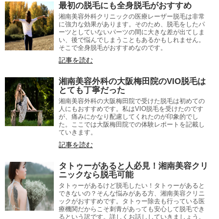
最初の脱毛にも全身脱毛がおすすめ
湘南美容外科クリニックの医療レーザー脱毛は非常
に強力な効果があります。そのため、脱毛をしたパ
ーツとしていないパーツの間に大きな差が出てしま
い、後で悩んでしまうこともあるかもしれません。
そこで全身脱毛がおすすめなのです。
記事を読む
湘南美容外科の大阪梅田院のVIO脱毛は
とても丁寧だった
湘南美容外科の大阪梅田院で受けた脱毛は初めての
人にもおすすめです。私はVIO脱毛を受けたのです
が、痛みにかなり配慮してくれたのが印象的でし
た。ここでは大阪梅田院での体験レポートを記載し
ていきます。
記事を読む
タトゥーがあると人必見！湘南美容クリ
ニックなら脱毛可能
タトゥーがあるけど脱毛したい！タトゥーがあると
できないの？そんな悩みがある方、湘南美容クリニ
ックがおすすめです。タトゥー除去も行っている医
療機関だからこそ刺青があっても安心して脱毛でき
るという訳です。詳しくお話ししていきましょう。