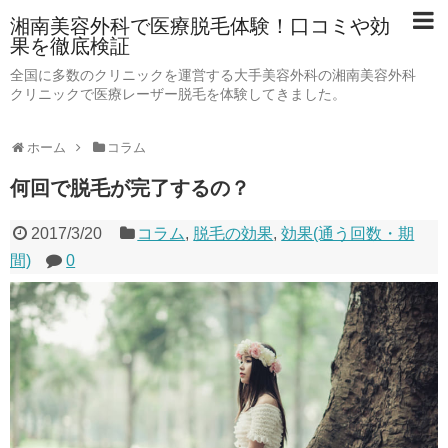
湘南美容外科で医療脱毛体験！口コミや効
果を徹底検証
全国に多数のクリニックを運営する大手美容外科の湘南美容外科
クリニックで医療レーザー脱毛を体験してきました。
ホーム
コラム
何回で脱毛が完了するの？
2017/3/20
コラム
,
脱毛の効果
,
効果(通う回数・期
間)
0