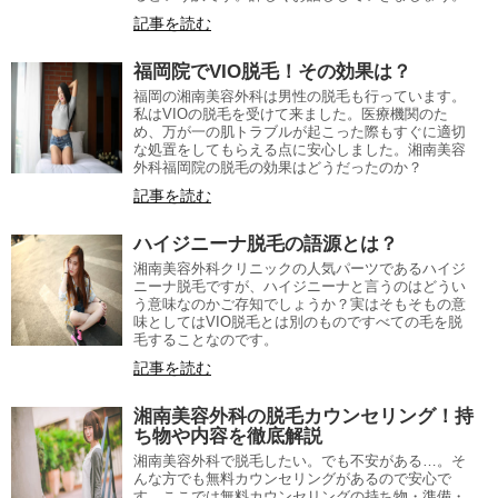
記事を読む
福岡院でVIO脱毛！その効果は？
福岡の湘南美容外科は男性の脱毛も行っています。
私はVIOの脱毛を受けて来ました。医療機関のた
め、万が一の肌トラブルが起こった際もすぐに適切
な処置をしてもらえる点に安心しました。湘南美容
外科福岡院の脱毛の効果はどうだったのか？
記事を読む
ハイジニーナ脱毛の語源とは？
湘南美容外科クリニックの人気パーツであるハイジ
ニーナ脱毛ですが、ハイジニーナと言うのはどうい
う意味なのかご存知でしょうか？実はそもそもの意
味としてはVIO脱毛とは別のものですべての毛を脱
毛することなのです。
記事を読む
湘南美容外科の脱毛カウンセリング！持
ち物や内容を徹底解説
湘南美容外科で脱毛したい。でも不安がある…。そ
んな方でも無料カウンセリングがあるので安心で
す。ここでは無料カウンセリングの持ち物・準備・