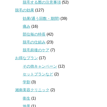
脱毛する際の注意事項
(52)
脱毛の効果
(127)
効果(通う回数・期間)
(39)
痛み
(16)
部位毎の特長
(42)
脱毛の仕組み
(23)
脱毛前後のケア
(7)
お得なプラン
(17)
その他キャンペーン
(12)
セットプランなど
(2)
学割
(3)
湘南美容クリニック
(2)
衛生
(1)
地黒
(1)