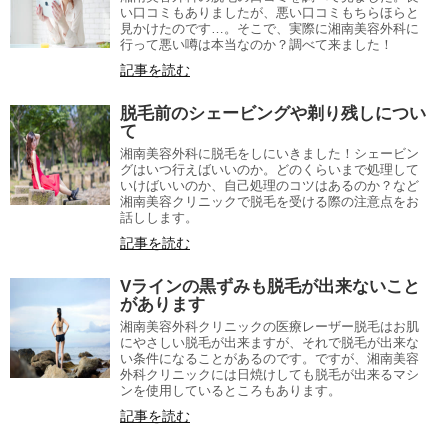
い口コミもありましたが、悪い口コミもちらほらと
見かけたのです…。そこで、実際に湘南美容外科に
行って悪い噂は本当なのか？調べて来ました！
記事を読む
脱毛前のシェービングや剃り残しについ
て
湘南美容外科に脱毛をしにいきました！シェービン
グはいつ行えばいいのか。どのくらいまで処理して
いけばいいのか、自己処理のコツはあるのか？など
湘南美容クリニックで脱毛を受ける際の注意点をお
話しします。
記事を読む
Vラインの黒ずみも脱毛が出来ないこと
があります
湘南美容外科クリニックの医療レーザー脱毛はお肌
にやさしい脱毛が出来ますが、それで脱毛が出来な
い条件になることがあるのです。ですが、湘南美容
外科クリニックには日焼けしても脱毛が出来るマシ
ンを使用しているところもあります。
記事を読む