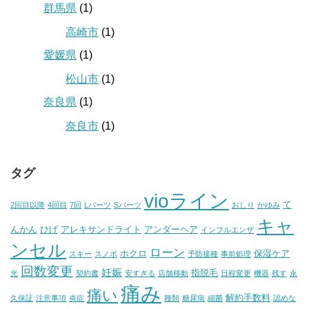
群馬県
(1)
高崎市
(1)
愛媛県
(1)
松山市
(1)
奈良県
(1)
奈良市
(1)
タグ
vioライン
て
2回目以降
4回目
7回
Lパーツ
Sパーツ
おしり
かゆみ
キャ
んかん
ひげ
アレキサンドライト
アンダーヘア
インフルエンザ
ンセル
ローン
ホクロ
保湿ケア
スキー
スノボ
予防接種
事前処理
回数変更
妊娠
指脱毛
光
契約書
安すぎる
店舗移動
日程変更
機器
残す
永
痛み
痛い
解約手数料
久保証
注意事項
炎症
種類
糖尿病
細菌
認めな