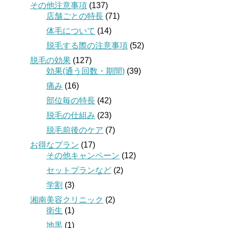
その他注意事項
(137)
店舗ごとの特長
(71)
体毛について
(14)
脱毛する際の注意事項
(52)
脱毛の効果
(127)
効果(通う回数・期間)
(39)
痛み
(16)
部位毎の特長
(42)
脱毛の仕組み
(23)
脱毛前後のケア
(7)
お得なプラン
(17)
その他キャンペーン
(12)
セットプランなど
(2)
学割
(3)
湘南美容クリニック
(2)
衛生
(1)
地黒
(1)