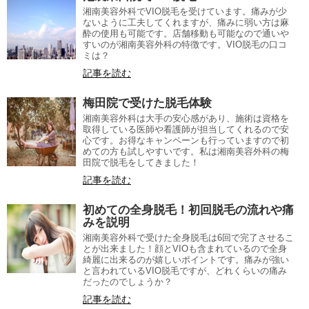
湘南美容外科でVIO脱毛を受けています。痛みが少
ないように工夫してくれますが、痛みに弱い方は麻
酔の使用も可能です。店舗移動も可能なので通いや
すいのが湘南美容外科の特徴です。VIO脱毛の口コ
ミは？
記事を読む
梅田院で受けた脱毛体験
湘南美容外科は大手の安心感があり、施術は資格を
取得している医師や看護師が担当してくれるので安
心です。お得なキャンペーンも行っていますので初
めての方も試しやすいです。私は湘南美容外科の梅
田院で脱毛をしてきました！
記事を読む
初めての全身脱毛！初回脱毛の流れや痛
みを説明
湘南美容外科で受けた全身脱毛は6回で完了させるこ
とが出来ました！顔とVIOも含まれているので全身
綺麗に出来るのが嬉しいポイントです。痛みが強い
と言われているVIO脱毛ですが、どれくらいの痛み
だったのでしょうか？
記事を読む