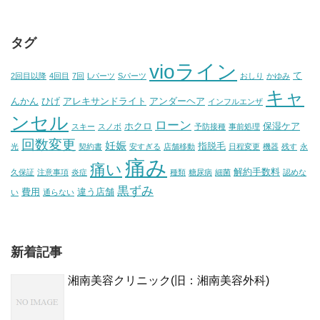
タグ
vioライン
て
2回目以降
4回目
7回
Lパーツ
Sパーツ
おしり
かゆみ
キャ
んかん
ひげ
アレキサンドライト
アンダーヘア
インフルエンザ
ンセル
ローン
ホクロ
保湿ケア
スキー
スノボ
予防接種
事前処理
回数変更
妊娠
指脱毛
光
契約書
安すぎる
店舗移動
日程変更
機器
残す
永
痛み
痛い
解約手数料
久保証
注意事項
炎症
種類
糖尿病
細菌
認めな
黒ずみ
費用
違う店舗
い
通らない
新着記事
湘南美容クリニック(旧：湘南美容外科)