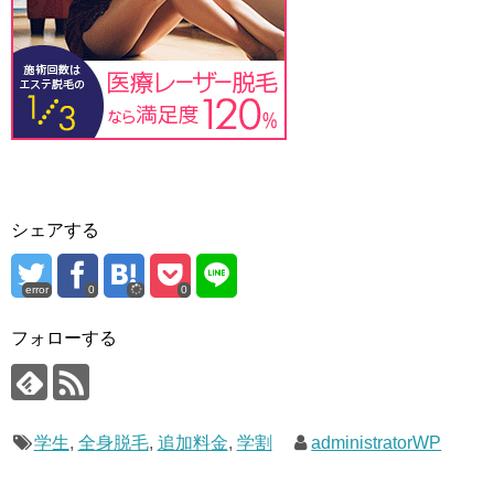
シェアする
error
0
0
フォローする
学生
,
全身脱毛
,
追加料金
,
学割
administratorWP