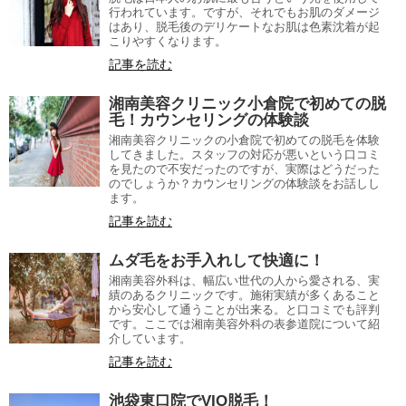
行われています。ですが、それでもお肌のダメージ
はあり、脱毛後のデリケートなお肌は色素沈着が起
こりやすくなります。
記事を読む
湘南美容クリニック小倉院で初めての脱
毛！カウンセリングの体験談
湘南美容クリニックの小倉院で初めての脱毛を体験
してきました。スタッフの対応が悪いという口コミ
を見たので不安だったのですが、実際はどうだった
のでしょうか？カウンセリングの体験談をお話しし
ます。
記事を読む
ムダ毛をお手入れして快適に！
湘南美容外科は、幅広い世代の人から愛される、実
績のあるクリニックです。施術実績が多くあること
から安心して通うことが出来る。と口コミでも評判
です。ここでは湘南美容外科の表参道院について紹
介しています。
記事を読む
池袋東口院でVIO脱毛！