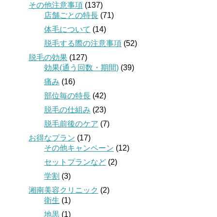
その他注意事項
(137)
店舗ごとの特長
(71)
体毛について
(14)
脱毛する際の注意事項
(52)
脱毛の効果
(127)
効果(通う回数・期間)
(39)
痛み
(16)
部位毎の特長
(42)
脱毛の仕組み
(23)
脱毛前後のケア
(7)
お得なプラン
(17)
その他キャンペーン
(12)
セットプランなど
(2)
学割
(3)
湘南美容クリニック
(2)
衛生
(1)
地黒
(1)