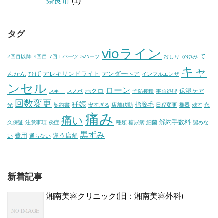
奈良市
(1)
タグ
vioライン
て
2回目以降
4回目
7回
Lパーツ
Sパーツ
おしり
かゆみ
キャ
んかん
ひげ
アレキサンドライト
アンダーヘア
インフルエンザ
ンセル
ローン
ホクロ
保湿ケア
スキー
スノボ
予防接種
事前処理
回数変更
妊娠
指脱毛
光
契約書
安すぎる
店舗移動
日程変更
機器
残す
永
痛み
痛い
解約手数料
久保証
注意事項
炎症
種類
糖尿病
細菌
認めな
黒ずみ
費用
違う店舗
い
通らない
新着記事
湘南美容クリニック(旧：湘南美容外科)