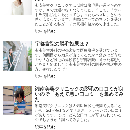
湘南美容クリニックでは以前は脱毛器が選べたので
すが、今では選べなくなりました。そこで、「ウル
トラ美肌脱毛にあたってしまったらハズレ」という
噂が広まっています。実際にすべてのマシンを受け
たことがある私が、その真相を確かめて来ました。
記事を読む
宇都宮院の脱毛効果は？
湘南美容外科の宇都宮院で医療脱毛を受けていま
す。何回目から効果が出てくるのか？痛みはどうな
のか？など脱毛の体験談と宇都宮院に通った感想な
どをまとめました！湘南美容外科の脱毛を検討中の
方、参考にどうぞ！
記事を読む
湘南美容クリニックの脱毛の口コミが良
いので「あえて悪い口コミ」を集めてみ
た
湘南美容クリニックは人気医療脱毛機関であること
から、2chや5chなどで「最悪」といった悪い口コミ
があります。では、どんな口コミが寄せられている
のでしょうか？調べてみました。
記事を読む