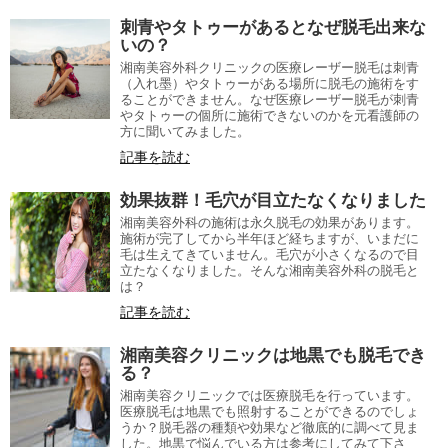
刺青やタトゥーがあるとなぜ脱毛出来な
いの？
湘南美容外科クリニックの医療レーザー脱毛は刺青
（入れ墨）やタトゥーがある場所に脱毛の施術をす
ることができません。なぜ医療レーザー脱毛が刺青
やタトゥーの個所に施術できないのかを元看護師の
方に聞いてみました。
記事を読む
効果抜群！毛穴が目立たなくなりました
湘南美容外科の施術は永久脱毛の効果があります。
施術が完了してから半年ほど経ちますが、いまだに
毛は生えてきていません。毛穴が小さくなるので目
立たなくなりました。そんな湘南美容外科の脱毛と
は？
記事を読む
湘南美容クリニックは地黒でも脱毛でき
る？
湘南美容クリニックでは医療脱毛を行っています。
医療脱毛は地黒でも照射することができるのでしょ
うか？脱毛器の種類や効果など徹底的に調べて見ま
した。地黒で悩んでいる方は参考にしてみて下さ