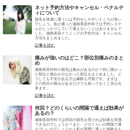
ネット予約方法やキャンセル・ペナルテ
ィについて
脱毛を快適に通うには予約をしやすいところが良い
でしょう。私が通った湘南美容外科では予約システ
ムがしっかりしていて通えないことはありませんで
した。湘南美容クリニックの予約方法・キャンセル
方法をまとめました。
記事を読む
痛みが強いのはどこ？部位別痛みのまと
め
湘南美容外科の脱毛は痛みがあるのか？特に痛かっ
た部位と痛みが少なかった部位をまとめました。ど
うしても不安がある方は麻酔も可能です。まずは、
どの部分の痛みがあるだけでも知っておくと安心出
来ます。
記事を読む
何回？どのくらいの間隔で通えば効果が
あるの？
湘南美容外科では何回の脱毛を受ければ効果を実感
できるのでしょうか？また、どのくらいの間隔で通
えばいいのでしょうか？私が実際に通った体験をも