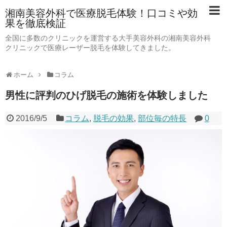
湘南美容外科で医療脱毛体験！口コミや効
果を徹底検証
全国に多数のクリニックを運営する大手美容外科の湘南美容外科
クリニックで医療レーザー脱毛を体験してきました。
ホーム
コラム
男性に評判のひげ脱毛の施術を体験しました
2016/9/5
コラム
,
脱毛の効果
,
部位毎の特長
0