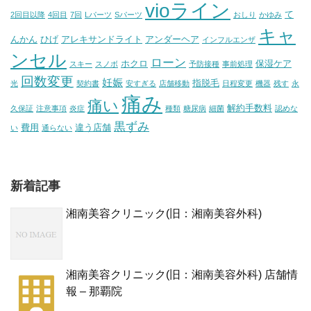
vioライン
て
2回目以降
4回目
7回
Lパーツ
Sパーツ
おしり
かゆみ
キャ
んかん
ひげ
アレキサンドライト
アンダーヘア
インフルエンザ
ンセル
ローン
ホクロ
保湿ケア
スキー
スノボ
予防接種
事前処理
回数変更
妊娠
指脱毛
光
契約書
安すぎる
店舗移動
日程変更
機器
残す
永
痛み
痛い
解約手数料
久保証
注意事項
炎症
種類
糖尿病
細菌
認めな
黒ずみ
費用
違う店舗
い
通らない
新着記事
湘南美容クリニック(旧：湘南美容外科)
湘南美容クリニック(旧：湘南美容外科) 店舗情
報 – 那覇院