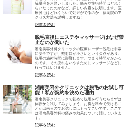
脇脱毛をお願いしました。痛みや施術時間はどれく
らいだったのかなど、詳しい内容を説明します。医
療脱毛はどれくらいで効果がでるのか、福岡院のア
クセス方法も説明しますね！
記事を読む
脱毛直後にエステやマッサージはなぜ禁
止なのか聞いた
湘南美容外科クリニックの医療レーザー脱毛は非常
に安全ですが、照射口が小さいという欠点があり、
脱毛の施術時間に影響します。つまり時間がかかる
のです。その疲れをいやすためにマッサージなどに
行ってはいけません。
記事を読む
湘南美容外クリニックは脱毛のお試し可
能！私が契約を決めた理由
湘南美容クリニックで初めて脱毛を行うならまずは
体験から試してみましょう。お得な料金で受けるこ
とが出来るのでお試しにはもってこいです。ここで
は湘南美容外科の痛みや効果について話していきま
す。
記事を読む