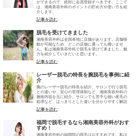
ができるので、絶対に会員登録すべきです。ここで
は、湘南美容外科のポイントの貯め方や使い方を紹
介します。
記事を読む
脱毛を受けてきました
湘南美容外科は全国各地に店舗があります。店舗移
動が可能なため、どこの店舗に通っても構いませ
ん。私は湘南美容外科で脱毛を受けて来ました。魅
力を紹介していきたいと思います。
記事を読む
レーザー脱毛の特長を腕脱毛を事例に紹
介
腕のレーザー脱毛の特長を紹介、サロンで行う脱毛
との違いや、安心の管理体制など、湘南美容外科の
施術内容を元に紹介。サロンでも苦手な細い産毛の
処理など、はっきりとした違いを分かりやすく解説
記事を読む
福岡で脱毛するなら湘南美容外科がおす
すめ！
湘南美容外科の福岡院の脱毛はおすすめです。私は