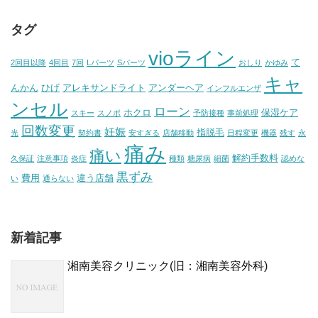
タグ
vioライン
て
2回目以降
4回目
7回
Lパーツ
Sパーツ
おしり
かゆみ
キャ
んかん
ひげ
アレキサンドライト
アンダーヘア
インフルエンザ
ンセル
ローン
ホクロ
保湿ケア
スキー
スノボ
予防接種
事前処理
回数変更
妊娠
指脱毛
光
契約書
安すぎる
店舗移動
日程変更
機器
残す
永
痛み
痛い
解約手数料
久保証
注意事項
炎症
種類
糖尿病
細菌
認めな
黒ずみ
費用
違う店舗
い
通らない
新着記事
湘南美容クリニック(旧：湘南美容外科)