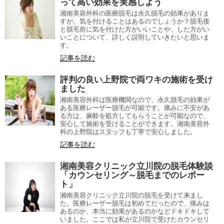
って高い効果を実感しよう
湘南美容外科の医療脱毛は永久脱毛の効果がありま
すが、気を付けることはあるのでしょうか？脱毛後
と脱毛前に気を付けた方がいいことや、した方がい
いことについて、詳しく説明していきたいと思いま
す。
記事を読む
評判の良い上野院で両ワキの施術を受け
ました
湘南美容外科は医療機関なので、永久脱毛の効果が
ある医療レーザー脱毛が可能です。痛みに不安があ
る方は、麻酔を処方してもらうことが可能なので、
安心して施術を受けることができます。湘南美容外
科の上野院はスタッフも丁寧で安心しました。
記事を読む
湘南美容クリニック立川院の脱毛体験談
「カウンセリング～脱毛までのレポー
ト」
湘南美容クリニック立川院の脱毛を受けて来まし
た。医療レーザー脱毛は初めてだったので、痛みは
あるのか、本当に効果があるのかなどドキドキして
いました。ここでは私が立川院で受けたカウンセリ