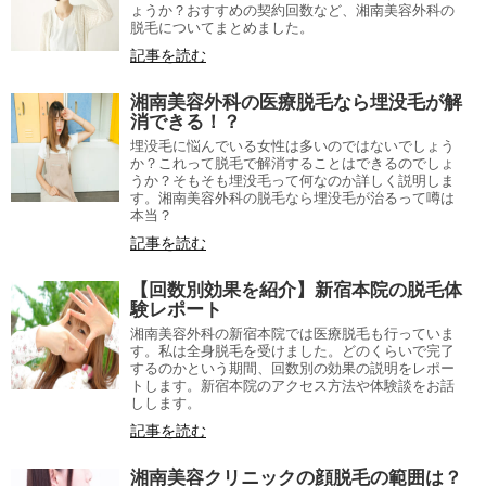
ょうか？おすすめの契約回数など、湘南美容外科の
脱毛についてまとめました。
記事を読む
湘南美容外科の医療脱毛なら埋没毛が解
消できる！？
埋没毛に悩んでいる女性は多いのではないでしょう
か？これって脱毛で解消することはできるのでしょ
うか？そもそも埋没毛って何なのか詳しく説明しま
す。湘南美容外科の脱毛なら埋没毛が治るって噂は
本当？
記事を読む
【回数別効果を紹介】新宿本院の脱毛体
験レポート
湘南美容外科の新宿本院では医療脱毛も行っていま
す。私は全身脱毛を受けました。どのくらいで完了
するのかという期間、回数別の効果の説明をレポー
トします。新宿本院のアクセス方法や体験談をお話
しします。
記事を読む
湘南美容クリニックの顔脱毛の範囲は？