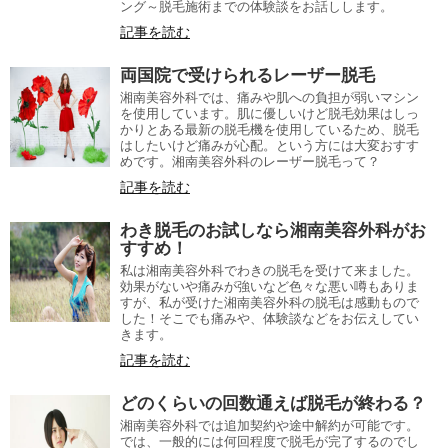
ング～脱毛施術までの体験談をお話しします。
記事を読む
両国院で受けられるレーザー脱毛
湘南美容外科では、痛みや肌への負担が弱いマシン
を使用しています。肌に優しいけど脱毛効果はしっ
かりとある最新の脱毛機を使用しているため、脱毛
はしたいけど痛みが心配。という方には大変おすす
めです。湘南美容外科のレーザー脱毛って？
記事を読む
わき脱毛のお試しなら湘南美容外科がお
すすめ！
私は湘南美容外科でわきの脱毛を受けて来ました。
効果がないや痛みが強いなど色々な悪い噂もありま
すが、私が受けた湘南美容外科の脱毛は感動もので
した！そこでも痛みや、体験談などをお伝えしてい
きます。
記事を読む
どのくらいの回数通えば脱毛が終わる？
湘南美容外科では追加契約や途中解約が可能です。
では、一般的には何回程度で脱毛が完了するのでし