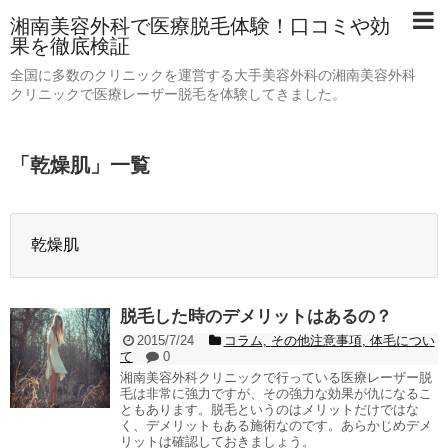
湘南美容外科で医療脱毛体験！口コミや効
果を徹底検証
全国に多数のクリニックを運営する大手美容外科の湘南美容外科
クリニックで医療レーザー脱毛を体験してきました。
「
乾燥肌
」
一覧
乾燥肌
脱毛した時のデメリットはあるの？
2015/7/24
コラム
,
その他注意事項
,
体毛につい
て
0
湘南美容外科クリニックで行っている医療レーザー脱
毛は非常に強力ですが、その強力な効果が仇になるこ
ともあります。脱毛というのはメリットだけではな
く、デメリットもある施術なのです。あらかじめデメ
リットは確認しておきましょう。