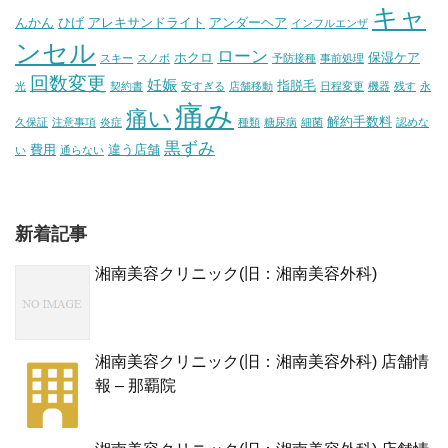
キャ
んかん
ひげ
アレキサンドライト
アンダーヘア
インフルエンザ
ンセル
ローン
ホクロ
保湿ケア
スキー
スノボ
予防接種
事前処理
回数変更
妊娠
指脱毛
光
契約書
安すぎる
店舗移動
日程変更
機器
残す
永
痛み
痛い
解約手数料
久保証
注意事項
炎症
種類
糖尿病
細菌
認めな
黒ずみ
費用
違う店舗
い
通らない
新着記事
湘南美容クリニック(旧：湘南美容外科)
湘南美容クリニック(旧：湘南美容外科) 店舗情
報 – 那覇院