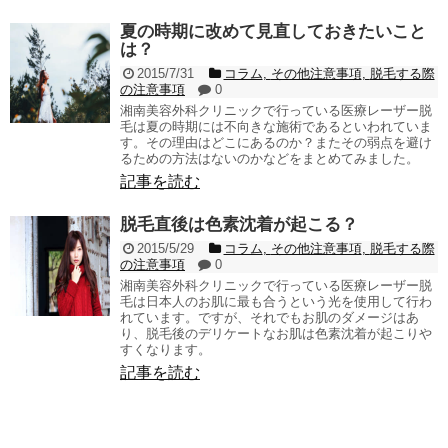
夏の時期に改めて見直しておきたいこと
は？
2015/7/31
コラム
,
その他注意事項
,
脱毛する際
の注意事項
0
湘南美容外科クリニックで行っている医療レーザー脱
毛は夏の時期には不向きな施術であるといわれていま
す。その理由はどこにあるのか？またその弱点を避け
るための方法はないのかなどをまとめてみました。
記事を読む
脱毛直後は色素沈着が起こる？
2015/5/29
コラム
,
その他注意事項
,
脱毛する際
の注意事項
0
湘南美容外科クリニックで行っている医療レーザー脱
毛は日本人のお肌に最も合うという光を使用して行わ
れています。ですが、それでもお肌のダメージはあ
り、脱毛後のデリケートなお肌は色素沈着が起こりや
すくなります。
記事を読む