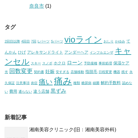
奈良市
(1)
タグ
vioライン
て
2回目以降
4回目
7回
Lパーツ
Sパーツ
おしり
かゆみ
キャ
んかん
ひげ
アレキサンドライト
アンダーヘア
インフルエンザ
ンセル
ローン
ホクロ
保湿ケア
スキー
スノボ
予防接種
事前処理
回数変更
妊娠
指脱毛
光
契約書
安すぎる
店舗移動
日程変更
機器
残す
永
痛み
痛い
解約手数料
久保証
注意事項
炎症
種類
糖尿病
細菌
認めな
黒ずみ
費用
違う店舗
い
通らない
新着記事
湘南美容クリニック(旧：湘南美容外科)