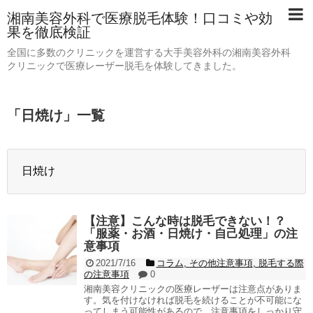
湘南美容外科で医療脱毛体験！口コミや効
果を徹底検証
全国に多数のクリニックを運営する大手美容外科の湘南美容外科
クリニックで医療レーザー脱毛を体験してきました。
「
日焼け
」
一覧
日焼け
【注意】こんな時は脱毛できない！？
「服薬・お酒・日焼け・自己処理」の注
意事項
2021/7/16
コラム
,
その他注意事項
,
脱毛する際
の注意事項
0
湘南美容クリニックの医療レーザーは注意点がありま
す。気を付けなければ脱毛を続けることが不可能にな
ってしまう可能性があるので、注意事項をしっかり守