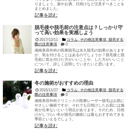
りましょう。薬やお酒、日焼けなど注意すべきことを
まとめました。
記事を読む
脱毛後や脱毛前の注意点は？しっかり守
って高い効果を実感しよう
2017/12/11
コラム
,
その他注意事項
,
脱毛する
際の注意事項
0
湘南美容外科の医療脱毛は永久脱毛の効果があります
が、気を付けることはあるのでしょうか？脱毛後と脱
毛前に気を付けた方がいいことや、した方がいいこと
について、詳しく説明していきたいと思います。
記事を読む
冬の施術がおすすめの理由
2015/11/27
コラム
,
その他注意事項
,
脱毛する
際の注意事項
0
湘南美容外科クリニックの医療レーザー脱毛はお肌に
やさしい施術ですが、それでも日焼けしたお肌には施
術が出来ないという弱点があります。そのため、日焼
けがしづらい冬が脱毛の施術には最もおすすめできる
季節といえるでしょう。
記事を読む