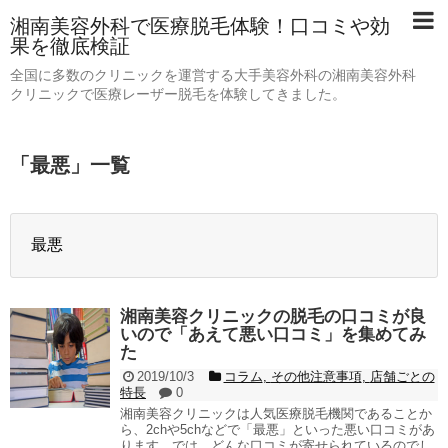
湘南美容外科で医療脱毛体験！口コミや効
果を徹底検証
全国に多数のクリニックを運営する大手美容外科の湘南美容外科
クリニックで医療レーザー脱毛を体験してきました。
「
最悪
」
一覧
最悪
湘南美容クリニックの脱毛の口コミが良
いので「あえて悪い口コミ」を集めてみ
た
2019/10/3
コラム
,
その他注意事項
,
店舗ごとの
特長
0
湘南美容クリニックは人気医療脱毛機関であることか
ら、2chや5chなどで「最悪」といった悪い口コミがあ
ります。では、どんな口コミが寄せられているのでし