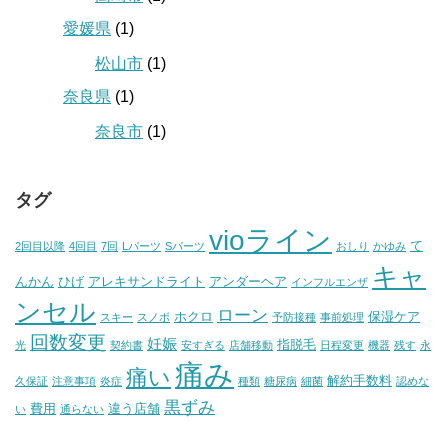
愛媛県
(1)
松山市
(1)
奈良県
(1)
奈良市
(1)
タグ
vioライン
て
2回目以降
4回目
7回
Lパーツ
Sパーツ
おしり
かゆみ
キャ
んかん
ひげ
アレキサンドライト
アンダーヘア
インフルエンザ
ンセル
ローン
ホクロ
保湿ケア
スキー
スノボ
予防接種
事前処理
回数変更
妊娠
指脱毛
光
契約書
安すぎる
店舗移動
日程変更
機器
残す
永
痛み
痛い
解約手数料
久保証
注意事項
炎症
種類
糖尿病
細菌
認めな
黒ずみ
費用
違う店舗
い
通らない