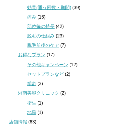
効果(通う回数・期間)
(39)
痛み
(16)
部位毎の特長
(42)
脱毛の仕組み
(23)
脱毛前後のケア
(7)
お得なプラン
(17)
その他キャンペーン
(12)
セットプランなど
(2)
学割
(3)
湘南美容クリニック
(2)
衛生
(1)
地黒
(1)
店舗情報
(63)