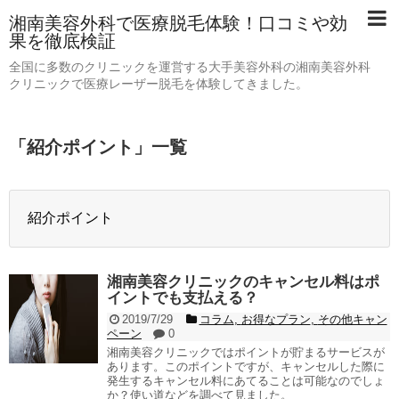
湘南美容外科で医療脱毛体験！口コミや効
果を徹底検証
全国に多数のクリニックを運営する大手美容外科の湘南美容外科
クリニックで医療レーザー脱毛を体験してきました。
「
紹介ポイント
」
一覧
紹介ポイント
湘南美容クリニックのキャンセル料はポ
イントでも支払える？
2019/7/29
コラム
,
お得なプラン
,
その他キャン
ペーン
0
湘南美容クリニックではポイントが貯まるサービスが
あります。このポイントですが、キャンセルした際に
発生するキャンセル料にあてることは可能なのでしょ
か？使い道などを調べて見ました。