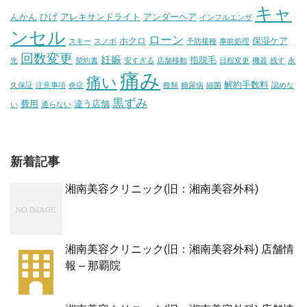
キャ
んかん
ひげ
アレキサンドライト
アンダーヘア
インフルエンザ
ンセル
ローン
ホクロ
保湿ケア
スキー
スノボ
予防接種
事前処理
回数変更
妊娠
指脱毛
光
契約書
安すぎる
店舗移動
日程変更
機器
残す
永
痛み
痛い
解約手数料
久保証
注意事項
炎症
種類
糖尿病
細菌
認めな
黒ずみ
費用
違う店舗
い
通らない
新着記事
湘南美容クリニック(旧：湘南美容外科)
湘南美容クリニック(旧：湘南美容外科) 店舗情
報 – 那覇院