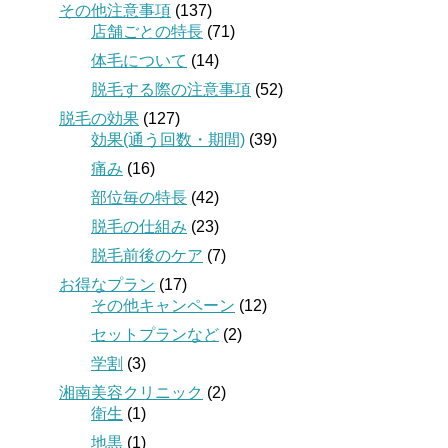
その他注意事項
(137)
店舗ごとの特長
(71)
体毛について
(14)
脱毛する際の注意事項
(52)
脱毛の効果
(127)
効果(通う回数・期間)
(39)
痛み
(16)
部位毎の特長
(42)
脱毛の仕組み
(23)
脱毛前後のケア
(7)
お得なプラン
(17)
その他キャンペーン
(12)
セットプランなど
(2)
学割
(3)
湘南美容クリニック
(2)
衛生
(1)
地黒
(1)