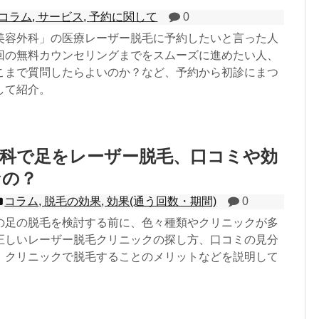
コラム
,
サービス
,
予約に関して
0
美容外科」の医療レーザー脱毛に予約したいと言った人
回の無料カウンセリングまでをスムーズに進めたい人、
こまで質問したらよいのか？など、予約から初診にまつ
して紹介。
外科で足をレーザー脱毛、口コミや効
なの？
コラム
,
脱毛の効果
,
効果(通う回数・期間)
0
の足の脱毛を検討する前に、色々種類やクリニックが多
正しいレーザー脱毛クリニックの探し方、口コミの見分
、クリニックで脱毛することのメリットなどを説明して