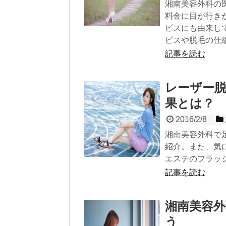
湘南美容外科の
料金に目が行き
ビスにも由来し
ビスや脱毛の仕
記事を読む
レーザー
果とは？
2016/2/8
湘南美容外科で
紹介。また、気
エステのフラッ
記事を読む
湘南美容
う