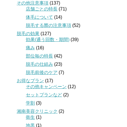
その他注意事項
(137)
店舗ごとの特長
(71)
体毛について
(14)
脱毛する際の注意事項
(52)
脱毛の効果
(127)
効果(通う回数・期間)
(39)
痛み
(16)
部位毎の特長
(42)
脱毛の仕組み
(23)
脱毛前後のケア
(7)
お得なプラン
(17)
その他キャンペーン
(12)
セットプランなど
(2)
学割
(3)
湘南美容クリニック
(2)
衛生
(1)
地黒
(1)