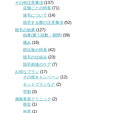
その他注意事項
(137)
店舗ごとの特長
(71)
体毛について
(14)
脱毛する際の注意事項
(52)
脱毛の効果
(127)
効果(通う回数・期間)
(39)
痛み
(16)
部位毎の特長
(42)
脱毛の仕組み
(23)
脱毛前後のケア
(7)
お得なプラン
(17)
その他キャンペーン
(12)
セットプランなど
(2)
学割
(3)
湘南美容クリニック
(2)
衛生
(1)
地黒
(1)