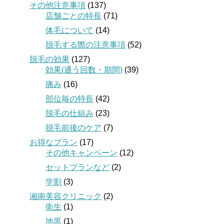
その他注意事項
(137)
店舗ごとの特長
(71)
体毛について
(14)
脱毛する際の注意事項
(52)
脱毛の効果
(127)
効果(通う回数・期間)
(39)
痛み
(16)
部位毎の特長
(42)
脱毛の仕組み
(23)
脱毛前後のケア
(7)
お得なプラン
(17)
その他キャンペーン
(12)
セットプランなど
(2)
学割
(3)
湘南美容クリニック
(2)
衛生
(1)
地黒
(1)