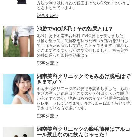
方法や剃り残しはどの程度までならOKか？というこ
とをまとめています。
記事を読む
池袋でVIO脱毛！その効果とは？
池袋にある湘南美容外科でVIO脱毛を受けました。
設備が整っていて資格を持った医師が施術を担当し
てくれるため安心して通うことができます。痛みも
そこまで強くなかったので安心しました。湘南美容
外科に通った回数や効果は？
記事を読む
湘南美容クリニックでもみあげ脱毛はで
きますか？
湘南美容クリニックの顔脱毛を調査しました。もみ
あげの詳しい範囲はどこなのか？何回くらいで脱毛
が完了するのか、痛みはあるのかなど顔脱毛の感想
をレポートしていきます。平均3回～12回くらいで完
了させている方が多いです。
記事を読む
湘南美容クリニックの脱毛前後はアルコ
ール禁止なのに飲んじゃった！