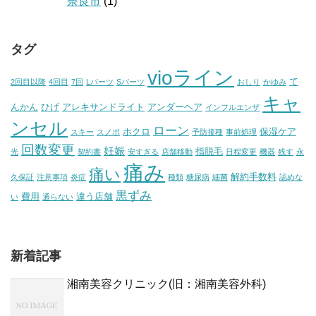
奈良市
(1)
タグ
vioライン
て
2回目以降
4回目
7回
Lパーツ
Sパーツ
おしり
かゆみ
キャ
んかん
ひげ
アレキサンドライト
アンダーヘア
インフルエンザ
ンセル
ローン
ホクロ
保湿ケア
スキー
スノボ
予防接種
事前処理
回数変更
妊娠
指脱毛
光
契約書
安すぎる
店舗移動
日程変更
機器
残す
永
痛み
痛い
解約手数料
久保証
注意事項
炎症
種類
糖尿病
細菌
認めな
黒ずみ
費用
違う店舗
い
通らない
新着記事
湘南美容クリニック(旧：湘南美容外科)