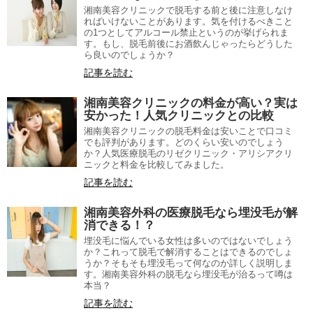
湘南美容クリニックで脱毛する前と後に注意しなけ
ればいけないことがあります。気を付けるべきこと
の1つとしてアルコール禁止というのが挙げられま
す。もし、脱毛前後にお酒飲んじゃったらどうした
ら良いのでしょうか？
記事を読む
湘南美容クリニックの料金が高い？実は
安かった！人気クリニックとの比較
湘南美容クリニックの脱毛料金は安いことで口コミ
でも評判があります。どのくらい安いのでしょう
か？人気医療脱毛のリゼクリニック・アリシアクリ
ニックと料金を比較してみました。
記事を読む
湘南美容外科の医療脱毛なら埋没毛が解
消できる！？
埋没毛に悩んでいる女性は多いのではないでしょう
か？これって脱毛で解消することはできるのでしょ
うか？そもそも埋没毛って何なのか詳しく説明しま
す。湘南美容外科の脱毛なら埋没毛が治るって噂は
本当？
記事を読む