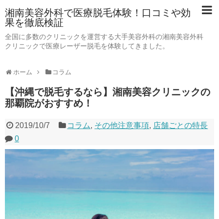
湘南美容外科で医療脱毛体験！口コミや効
果を徹底検証
全国に多数のクリニックを運営する大手美容外科の湘南美容外科
クリニックで医療レーザー脱毛を体験してきました。
ホーム
コラム
【沖縄で脱毛するなら】湘南美容クリニックの
那覇院がおすすめ！
2019/10/7
コラム
,
その他注意事項
,
店舗ごとの特長
0