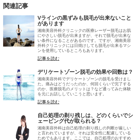
関連記事
Vラインの黒ずみも脱毛が出来ないこと
があります
湘南美容外科クリニックの医療レーザー脱毛はお肌
にやさしい脱毛が出来ますが、それで脱毛が出来な
い条件になることがあるのです。ですが、湘南美容
外科クリニックには日焼けしても脱毛が出来るマシ
ンを使用しているところもあります。
記事を読む
デリケートゾーン脱毛の効果や回数は？
湘南美容外科でデリケートゾーンの脱毛を受けまし
た。痛みはどうだったのか、何回くらいで完了する
のか、医療脱毛のメリットは？など通ってみた体験
を元にお話ししていこうと思います。
記事を読む
自己処理の剃り残しは、どのくらいでシ
ェービング代が取られる？
湘南美容外科は自己処理の剃り残しの判断が厳しい
と言われていますが、それは安全性に配慮している
ためでもあります。ここでは、自己処理のおすすめ