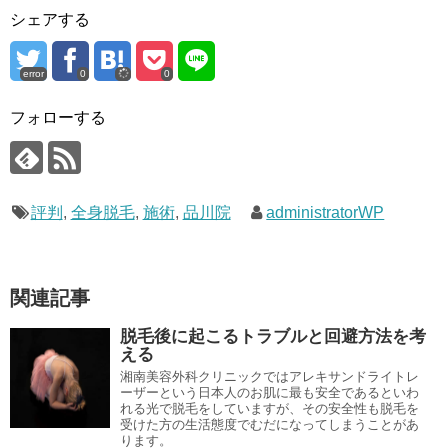
シェアする
error
0
0
フォローする
評判
,
全身脱毛
,
施術
,
品川院
administratorWP
関連記事
脱毛後に起こるトラブルと回避方法を考
える
湘南美容外科クリニックではアレキサンドライトレ
ーザーという日本人のお肌に最も安全であるといわ
れる光で脱毛をしていますが、その安全性も脱毛を
受けた方の生活態度でむだになってしまうことがあ
ります。