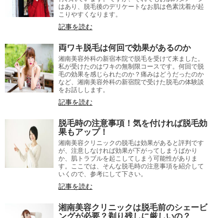
はあり、脱毛後のデリケートなお肌は色素沈着が起
こりやすくなります。
記事を読む
両ワキ脱毛は何回で効果があるのか
湘南美容外科の新宿本院で脱毛を受けて来ました。
私が受けたのはワキの無制限コースです。何回で脱
毛の効果を感じられたのか？痛みはどうだったのか
など、湘南美容外科の新宿院で受けた脱毛の体験談
をお話しします。
記事を読む
脱毛時の注意事項！気を付ければ脱毛効
果もアップ！
湘南美容クリニックの脱毛は効果があると評判です
が、注意しなければ効果が下がってしまうばかり
か、肌トラブルを起こしてしまう可能性がありま
す。ここでは、そんな脱毛時の注意事項を紹介して
いくので、参考にして下さい。
記事を読む
湘南美容クリニックは脱毛前のシェービ
ングが必要？剃り残しに厳しいの？