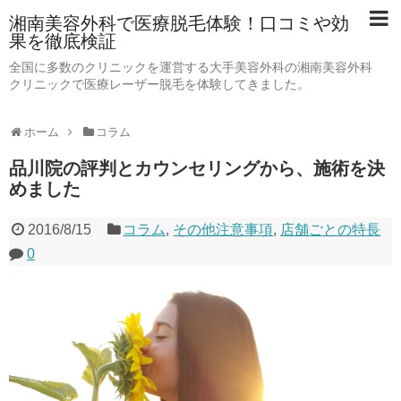
湘南美容外科で医療脱毛体験！口コミや効
果を徹底検証
全国に多数のクリニックを運営する大手美容外科の湘南美容外科
クリニックで医療レーザー脱毛を体験してきました。
ホーム
コラム
品川院の評判とカウンセリングから、施術を決
めました
2016/8/15
コラム
,
その他注意事項
,
店舗ごとの特長
0