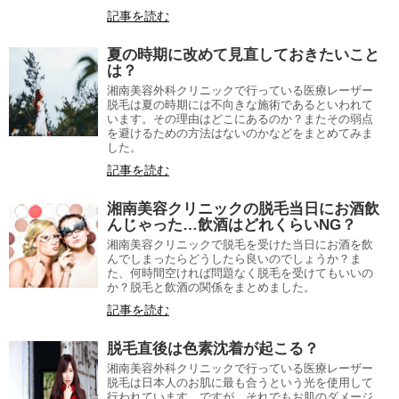
記事を読む
夏の時期に改めて見直しておきたいこと
は？
湘南美容外科クリニックで行っている医療レーザー
脱毛は夏の時期には不向きな施術であるといわれて
います。その理由はどこにあるのか？またその弱点
を避けるための方法はないのかなどをまとめてみま
した。
記事を読む
湘南美容クリニックの脱毛当日にお酒飲
んじゃった…飲酒はどれくらいNG？
湘南美容クリニックで脱毛を受けた当日にお酒を飲
んでしまったらどうしたら良いのでしょうか？ま
た、何時間空ければ問題なく脱毛を受けてもいいの
か？脱毛と飲酒の関係をまとめました。
記事を読む
脱毛直後は色素沈着が起こる？
湘南美容外科クリニックで行っている医療レーザー
脱毛は日本人のお肌に最も合うという光を使用して
行われています。ですが、それでもお肌のダメージ