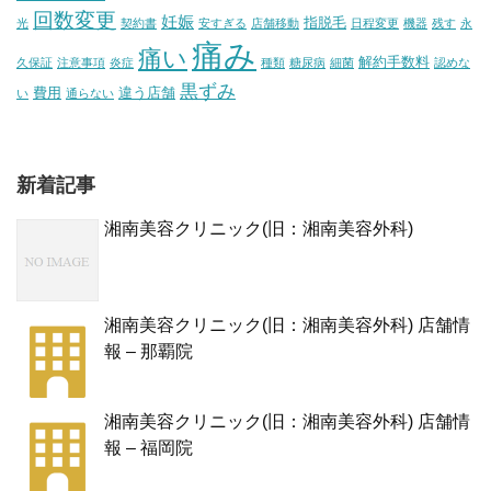
回数変更
妊娠
指脱毛
光
契約書
安すぎる
店舗移動
日程変更
機器
残す
永
痛み
痛い
解約手数料
久保証
注意事項
炎症
種類
糖尿病
細菌
認めな
黒ずみ
費用
違う店舗
い
通らない
新着記事
湘南美容クリニック(旧：湘南美容外科)
湘南美容クリニック(旧：湘南美容外科) 店舗情
報 – 那覇院
湘南美容クリニック(旧：湘南美容外科) 店舗情
報 – 福岡院