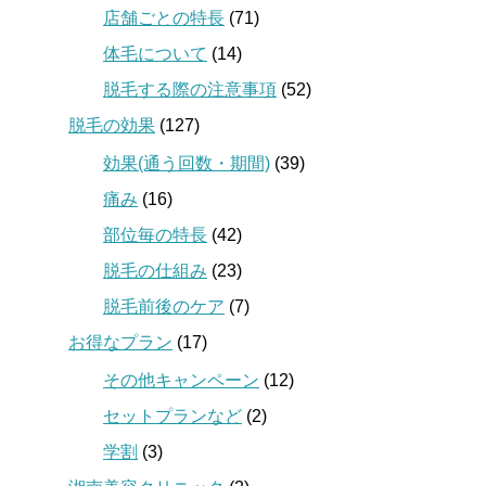
店舗ごとの特長
(71)
体毛について
(14)
脱毛する際の注意事項
(52)
脱毛の効果
(127)
効果(通う回数・期間)
(39)
痛み
(16)
部位毎の特長
(42)
脱毛の仕組み
(23)
脱毛前後のケア
(7)
お得なプラン
(17)
その他キャンペーン
(12)
セットプランなど
(2)
学割
(3)