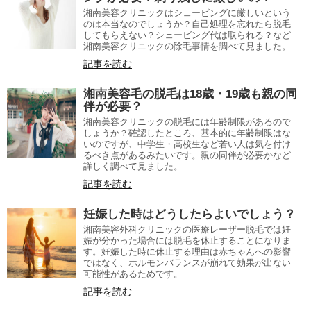
湘南美容クリニックはシェービングに厳しいという
のは本当なのでしょうか？自己処理を忘れたら脱毛
してもらえない？シェービング代は取られる？など
湘南美容クリニックの除毛事情を調べて見ました。
記事を読む
湘南美容毛の脱毛は18歳・19歳も親の同
伴が必要？
湘南美容クリニックの脱毛には年齢制限があるので
しょうか？確認したところ、基本的に年齢制限はな
いのですが、中学生・高校生など若い人は気を付け
るべき点があるみたいです。親の同伴が必要かなど
詳しく調べて見ました。
記事を読む
妊娠した時はどうしたらよいでしょう？
湘南美容外科クリニックの医療レーザー脱毛では妊
娠が分かった場合には脱毛を休止することになりま
す。妊娠した時に休止する理由は赤ちゃんへの影響
ではなく、ホルモンバランスが崩れて効果が出ない
可能性があるためです。
記事を読む