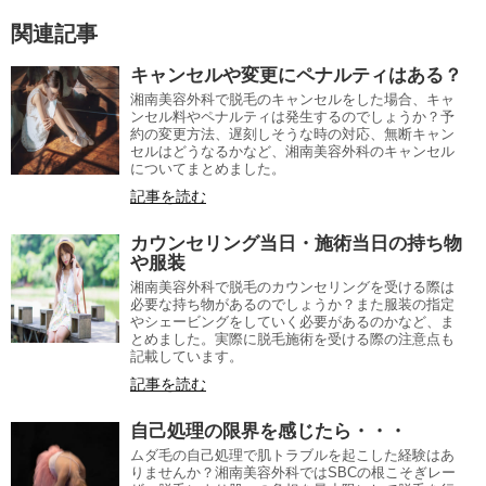
関連記事
キャンセルや変更にペナルティはある？
湘南美容外科で脱毛のキャンセルをした場合、キャ
ンセル料やペナルティは発生するのでしょうか？予
約の変更方法、遅刻しそうな時の対応、無断キャン
セルはどうなるかなど、湘南美容外科のキャンセル
についてまとめました。
記事を読む
カウンセリング当日・施術当日の持ち物
や服装
湘南美容外科で脱毛のカウンセリングを受ける際は
必要な持ち物があるのでしょうか？また服装の指定
やシェービングをしていく必要があるのかなど、ま
とめました。実際に脱毛施術を受ける際の注意点も
記載しています。
記事を読む
自己処理の限界を感じたら・・・
ムダ毛の自己処理で肌トラブルを起こした経験はあ
りませんか？湘南美容外科ではSBCの根こそぎレー