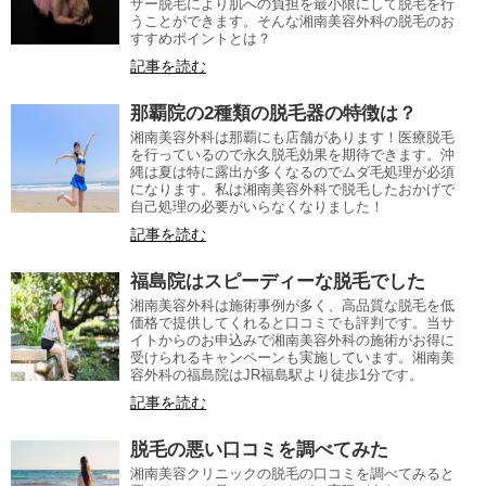
ザー脱毛により肌への負担を最小限にして脱毛を行
うことができます。そんな湘南美容外科の脱毛のお
すすめポイントとは？
記事を読む
那覇院の2種類の脱毛器の特徴は？
湘南美容外科は那覇にも店舗があります！医療脱毛
を行っているので永久脱毛効果を期待できます。沖
縄は夏は特に露出が多くなるのでムダ毛処理が必須
になります。私は湘南美容外科で脱毛したおかげで
自己処理の必要がいらなくなりました！
記事を読む
福島院はスピーディーな脱毛でした
湘南美容外科は施術事例が多く、高品質な脱毛を低
価格で提供してくれると口コミでも評判です。当サ
イトからのお申込みで湘南美容外科の施術がお得に
受けられるキャンペーンも実施しています。湘南美
容外科の福島院はJR福島駅より徒歩1分です。
記事を読む
脱毛の悪い口コミを調べてみた
湘南美容クリニックの脱毛の口コミを調べてみると