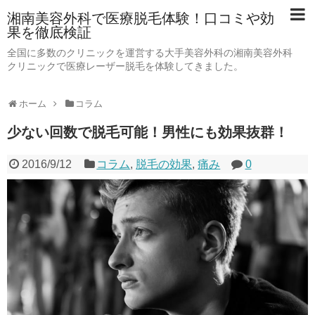
湘南美容外科で医療脱毛体験！口コミや効
果を徹底検証
全国に多数のクリニックを運営する大手美容外科の湘南美容外科
クリニックで医療レーザー脱毛を体験してきました。
ホーム
コラム
少ない回数で脱毛可能！男性にも効果抜群！
2016/9/12
コラム
,
脱毛の効果
,
痛み
0