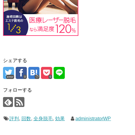
シェアする
error
0
0
フォローする
評判
,
回数
,
全身脱毛
,
効果
administratorWP