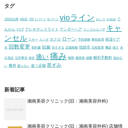
タグ
vioライン
て
2回目以降
4回目
7回
Lパーツ
Sパーツ
おしり
かゆみ
キャ
んかん
ひげ
アレキサンドライト
アンダーヘア
インフルエンザ
ンセル
ローン
ホクロ
保湿ケア
スキー
スノボ
予防接種
事前処理
回数変更
妊娠
指脱毛
光
契約書
安すぎる
店舗移動
日程変更
機器
残す
永
痛み
痛い
解約手数料
久保証
注意事項
炎症
種類
糖尿病
細菌
認めな
黒ずみ
費用
違う店舗
い
通らない
新着記事
湘南美容クリニック(旧：湘南美容外科)
湘南美容クリニック(旧：湘南美容外科) 店舗情