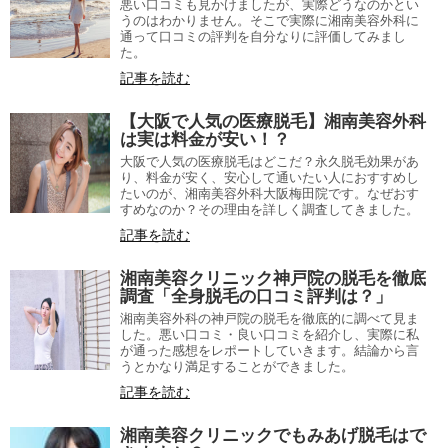
悪い口コミも見かけましたが、実際どうなのかとい
うのはわかりません。そこで実際に湘南美容外科に
通って口コミの評判を自分なりに評価してみまし
た。
記事を読む
【大阪で人気の医療脱毛】湘南美容外科
は実は料金が安い！？
大阪で人気の医療脱毛はどこだ？永久脱毛効果があ
り、料金が安く、安心して通いたい人におすすめし
たいのが、湘南美容外科大阪梅田院です。なぜおす
すめなのか？その理由を詳しく調査してきました。
記事を読む
湘南美容クリニック神戸院の脱毛を徹底
調査「全身脱毛の口コミ評判は？」
湘南美容外科の神戸院の脱毛を徹底的に調べて見ま
した。悪い口コミ・良い口コミを紹介し、実際に私
が通った感想をレポートしていきます。結論から言
うとかなり満足することができました。
記事を読む
湘南美容クリニックでもみあげ脱毛はで