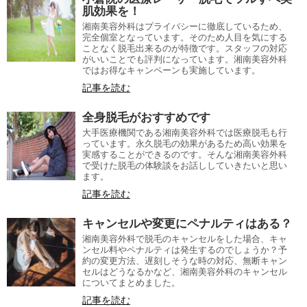
肌効果を！
湘南美容外科はプライバシーに徹底しているため、
完全個室となっています。そのため人目を気にする
ことなく脱毛出来るのが特徴です。スタッフの対応
がいいことでも評判になっています。湘南美容外科
ではお得なキャンペーンも実施しています。
記事を読む
全身脱毛がおすすめです
大手医療機関である湘南美容外科では医療脱毛も行
っています。永久脱毛の効果があるため高い効果を
実感することができるのです。そんな湘南美容外科
で受けた脱毛の体験談をお話ししていきたいと思い
ます。
記事を読む
キャンセルや変更にペナルティはある？
湘南美容外科で脱毛のキャンセルをした場合、キャ
ンセル料やペナルティは発生するのでしょうか？予
約の変更方法、遅刻しそうな時の対応、無断キャン
セルはどうなるかなど、湘南美容外科のキャンセル
についてまとめました。
記事を読む