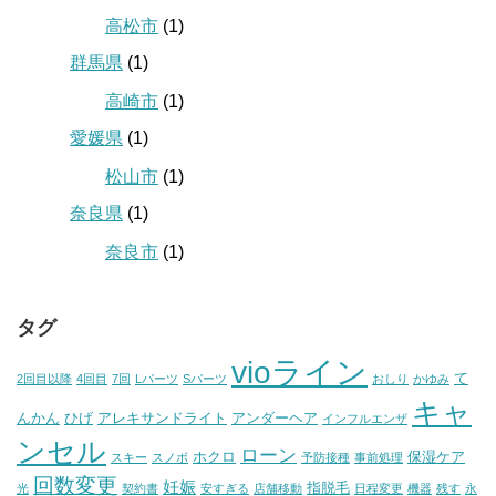
高松市
(1)
群馬県
(1)
高崎市
(1)
愛媛県
(1)
松山市
(1)
奈良県
(1)
奈良市
(1)
タグ
vioライン
て
2回目以降
4回目
7回
Lパーツ
Sパーツ
おしり
かゆみ
キャ
んかん
ひげ
アレキサンドライト
アンダーヘア
インフルエンザ
ンセル
ローン
ホクロ
保湿ケア
スキー
スノボ
予防接種
事前処理
回数変更
妊娠
指脱毛
光
契約書
安すぎる
店舗移動
日程変更
機器
残す
永