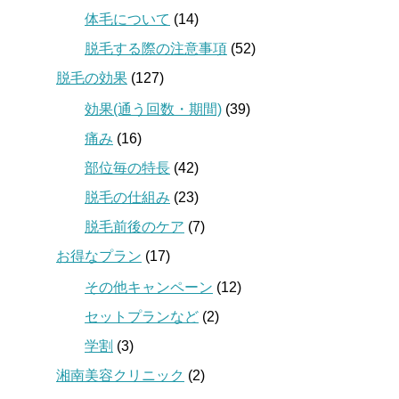
体毛について
(14)
脱毛する際の注意事項
(52)
脱毛の効果
(127)
効果(通う回数・期間)
(39)
痛み
(16)
部位毎の特長
(42)
脱毛の仕組み
(23)
脱毛前後のケア
(7)
お得なプラン
(17)
その他キャンペーン
(12)
セットプランなど
(2)
学割
(3)
湘南美容クリニック
(2)