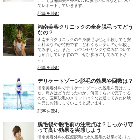
ここでは湘南美容外科のVIO脱毛の痛みなどについ
てレポートしていきます。
記事を読む
湘南美容クリニックの全身脱毛ってどう
なの？
湘南美容クリニックの全身脱毛は他と比較しても安
い料金なのが特徴です。どれくらい安いのか比較し
てみました。また、カウンセリングや痛みについて
も紹介していますので、ぜひ参考にしてみて下さ
い。
記事を読む
デリケートゾーン脱毛の効果や回数は？
湘南美容外科でデリケートゾーンの脱毛を受けまし
た。痛みはどうだったのか、何回くらいで完了する
のか、医療脱毛のメリットは？など通ってみた体験
を元にお話ししていこうと思います。
記事を読む
脱毛後や脱毛前の注意点は？しっかり守
って高い効果を実感しよう
湘南美容外科の医療脱毛は永久脱毛の効果がありま