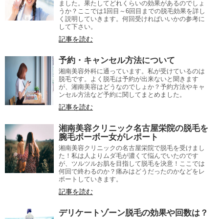
ました。果たしてどれくらいの効果があるのでしょ
うか？ここでは1回目～6回目までの脱毛効果を詳し
く説明していきます。何回受ければいいかの参考に
して下さい。
記事を読む
予約・キャンセル方法について
湘南美容外科に通っています。私が受けているのは
脱毛です。よく脱毛は予約が出来ないと聞きます
が、湘南美容はどうなのでしょか？予約方法やキャ
ンセル方法など予約に関してまとめました。
記事を読む
湘南美容クリニック名古屋栄院の脱毛を
腕毛ボーボー女がレポート
湘南美容クリニックの名古屋栄院で脱毛を受けまし
た！私は人よりムダ毛が濃くて悩んでいたのです
が、ツルツルお肌を目指して脱毛を決意！ここでは
何回で終わるのか？痛みはどうだったのかなどをレ
ポートしていきます。
記事を読む
デリケートゾーン脱毛の効果や回数は？