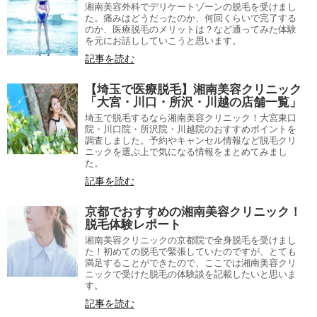
湘南美容外科でデリケートゾーンの脱毛を受けまし
た。痛みはどうだったのか、何回くらいで完了する
のか、医療脱毛のメリットは？など通ってみた体験
を元にお話ししていこうと思います。
記事を読む
【埼玉で医療脱毛】湘南美容クリニック
「大宮・川口・所沢・川越の店舗一覧」
埼玉で脱毛するなら湘南美容クリニック！大宮東口
院・川口院・所沢院・川越院のおすすめポイントを
調査しました。予約やキャンセル情報など脱毛クリ
ニックを選ぶ上で気になる情報をまとめてみまし
た。
記事を読む
京都でおすすめの湘南美容クリニック！
脱毛体験レポート
湘南美容クリニックの京都院で全身脱毛を受けまし
た！初めての脱毛で緊張していたのですが、とても
満足することができたので、ここでは湘南美容クリ
ニックで受けた脱毛の体験談を記載したいと思いま
す。
記事を読む