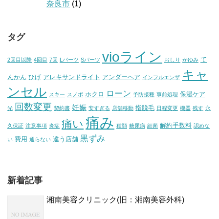
奈良市
(1)
タグ
vioライン
て
2回目以降
4回目
7回
Lパーツ
Sパーツ
おしり
かゆみ
キャ
んかん
ひげ
アレキサンドライト
アンダーヘア
インフルエンザ
ンセル
ローン
ホクロ
保湿ケア
スキー
スノボ
予防接種
事前処理
回数変更
妊娠
指脱毛
光
契約書
安すぎる
店舗移動
日程変更
機器
残す
永
痛み
痛い
解約手数料
久保証
注意事項
炎症
種類
糖尿病
細菌
認めな
黒ずみ
費用
違う店舗
い
通らない
新着記事
湘南美容クリニック(旧：湘南美容外科)