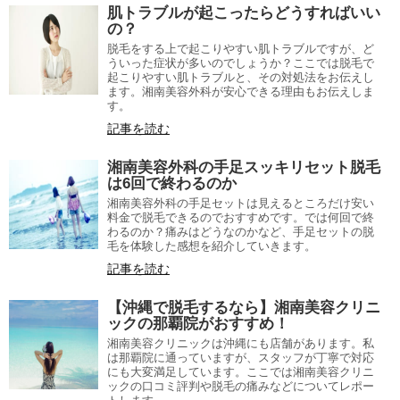
肌トラブルが起こったらどうすればいい
の？
脱毛をする上で起こりやすい肌トラブルですが、ど
ういった症状が多いのでしょうか？ここでは脱毛で
起こりやすい肌トラブルと、その対処法をお伝えし
ます。湘南美容外科が安心できる理由もお伝えしま
す。
記事を読む
湘南美容外科の手足スッキリセット脱毛
は6回で終わるのか
湘南美容外科の手足セットは見えるところだけ安い
料金で脱毛できるのでおすすめです。では何回で終
わるのか？痛みはどうなのかなど、手足セットの脱
毛を体験した感想を紹介していきます。
記事を読む
【沖縄で脱毛するなら】湘南美容クリニ
ックの那覇院がおすすめ！
湘南美容クリニックは沖縄にも店舗があります。私
は那覇院に通っていますが、スタッフが丁寧で対応
にも大変満足しています。ここでは湘南美容クリニ
ックの口コミ評判や脱毛の痛みなどについてレポー