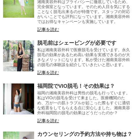
湘南美容外科はプライバシーに徹底しているため、
完全個室となっています。そのため人目を気にする
ことなく脱毛出来るのが特徴です。スタッフの対応
がいいことでも評判になっています。湘南美容外科
ではお得なキャンペーンも実施しています。
記事を読む
脱毛前はシェービングが必要です
私は湘南美容外科で医療脱毛を受けています。永久
脱毛の効果があるため高い効果を実感できるのが大
きなメリットになります。私が受けた湘南美容外科
の脱毛の体験談を紹介していきたいと思います。
記事を読む
福岡院でVIO脱毛！その効果は？
福岡の湘南美容外科は男性の脱毛も行っています。
私はVIOの脱毛を受けて来ました。医療機関のた
め、万が一の肌トラブルが起こった際もすぐに適切
な処置をしてもらえる点に安心しました。湘南美容
外科福岡院の脱毛の効果はどうだったのか？
記事を読む
カウンセリングの予約方法や持ち物は？