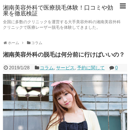
湘南美容外科で医療脱毛体験！口コミや効
果を徹底検証
全国に多数のクリニックを運営する大手美容外科の湘南美容外科
クリニックで医療レーザー脱毛を体験してきました。
ホーム
コラム
湘南美容外科の脱毛は何分前に行けばいいの？
2019/1/28
コラム
,
サービス
,
予約に関して
0