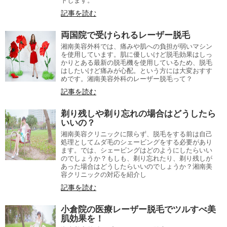
トします。
記事を読む
両国院で受けられるレーザー脱毛
湘南美容外科では、痛みや肌への負担が弱いマシン
を使用しています。肌に優しいけど脱毛効果はしっ
かりとある最新の脱毛機を使用しているため、脱毛
はしたいけど痛みが心配。という方には大変おすす
めです。湘南美容外科のレーザー脱毛って？
記事を読む
剃り残しや剃り忘れの場合はどうしたら
いいの？
湘南美容クリニックに限らず、脱毛をする前は自己
処理としてムダ毛のシェービングをする必要があり
ます。では、シェービングはどのようにしたらいい
のでしょうか？もしも、剃り忘れたり、剃り残しが
あった場合はどうしたらいいのでしょうか？湘南美
容クリニックの対応を紹介し
記事を読む
小倉院の医療レーザー脱毛でツルすべ美
肌効果を！