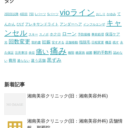
タグ
vioライン
て
2回目以降
4回目
7回
Lパーツ
Sパーツ
おしり
かゆみ
キャ
んかん
ひげ
アレキサンドライト
アンダーヘア
インフルエンザ
ンセル
ローン
ホクロ
保湿ケア
スキー
スノボ
予防接種
事前処理
回数変更
妊娠
指脱毛
光
契約書
安すぎる
店舗移動
日程変更
機器
残す
永
痛み
痛い
解約手数料
久保証
注意事項
炎症
種類
糖尿病
細菌
認めな
黒ずみ
費用
違う店舗
い
通らない
新着記事
湘南美容クリニック(旧：湘南美容外科)
湘南美容クリニック(旧：湘南美容外科) 店舗情
報 – 那覇院