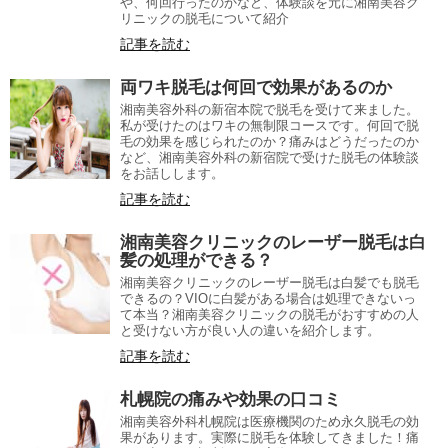
や、何回行ったのかなど、体験談を元に湘南美容ク
リニックの脱毛について紹介
記事を読む
両ワキ脱毛は何回で効果があるのか
湘南美容外科の新宿本院で脱毛を受けて来ました。
私が受けたのはワキの無制限コースです。何回で脱
毛の効果を感じられたのか？痛みはどうだったのか
など、湘南美容外科の新宿院で受けた脱毛の体験談
をお話しします。
記事を読む
湘南美容クリニックのレーザー脱毛は白
髪の処理ができる？
湘南美容クリニックのレーザー脱毛は白髪でも脱毛
できるの？VIOに白髪がある場合は処理できないっ
て本当？湘南美容クリニックの脱毛がおすすめの人
と受けない方が良い人の違いを紹介します。
記事を読む
札幌院の痛みや効果の口コミ
湘南美容外科札幌院は医療機関のため永久脱毛の効
果があります。実際に脱毛を体験してきました！痛