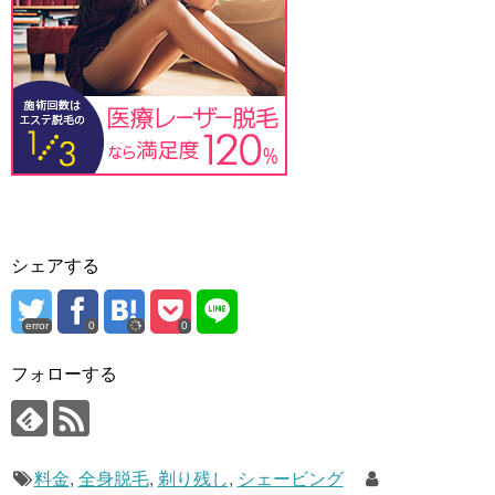
シェアする
error
0
0
フォローする
料金
,
全身脱毛
,
剃り残し
,
シェービング