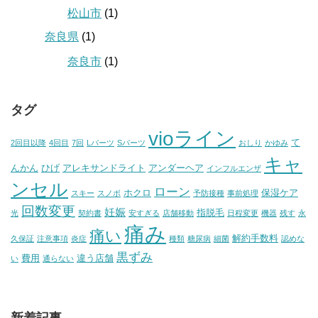
松山市
(1)
奈良県
(1)
奈良市
(1)
タグ
vioライン
て
2回目以降
4回目
7回
Lパーツ
Sパーツ
おしり
かゆみ
キャ
んかん
ひげ
アレキサンドライト
アンダーヘア
インフルエンザ
ンセル
ローン
ホクロ
保湿ケア
スキー
スノボ
予防接種
事前処理
回数変更
妊娠
指脱毛
光
契約書
安すぎる
店舗移動
日程変更
機器
残す
永
痛み
痛い
解約手数料
久保証
注意事項
炎症
種類
糖尿病
細菌
認めな
黒ずみ
費用
違う店舗
い
通らない