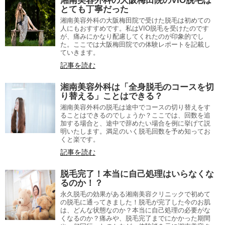
湘南美容外科の大阪梅田院のVIO脱毛は
とても丁寧だった
湘南美容外科の大阪梅田院で受けた脱毛は初めての
人にもおすすめです。私はVIO脱毛を受けたのです
が、痛みにかなり配慮してくれたのが印象的でし
た。ここでは大阪梅田院での体験レポートを記載し
ていきます。
記事を読む
湘南美容外科は「全身脱毛のコースを切
り替える」ことはできる？
湘南美容外科の脱毛は途中でコースの切り替えをす
ることはできるのでしょうか？ここでは、回数を追
加する場合と、途中で辞めたい場合を例に挙げて説
明いたします。満足のいく脱毛回数を予め知ってお
くと楽です。
記事を読む
脱毛完了！本当に自己処理はいらなくな
るのか！？
永久脱毛の効果がある湘南美容クリニックで初めて
の脱毛に通ってきました！脱毛が完了した今のお肌
は、どんな状態なのか？本当に自己処理の必要がな
くなるのか？痛みや、脱毛完了までにかかった期間