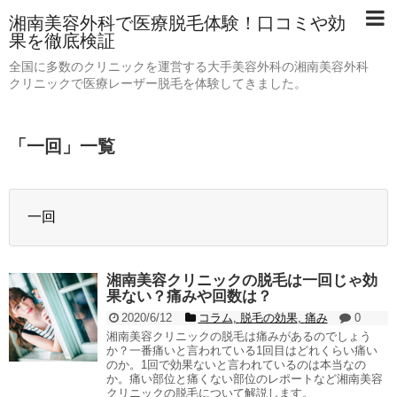
湘南美容外科で医療脱毛体験！口コミや効
果を徹底検証
全国に多数のクリニックを運営する大手美容外科の湘南美容外科
クリニックで医療レーザー脱毛を体験してきました。
「
一回
」
一覧
一回
湘南美容クリニックの脱毛は一回じゃ効
果ない？痛みや回数は？
2020/6/12
コラム
,
脱毛の効果
,
痛み
0
湘南美容クリニックの脱毛は痛みがあるのでしょう
か？一番痛いと言われている1回目はどれくらい痛い
のか。1回で効果ないと言われているのは本当なの
か。痛い部位と痛くない部位のレポートなど湘南美容
クリニックの脱毛について解説します。