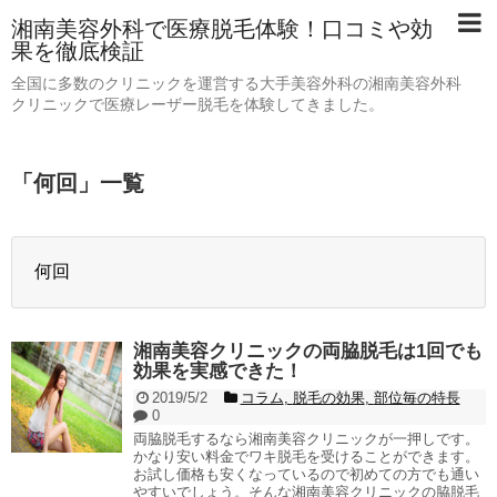
湘南美容外科で医療脱毛体験！口コミや効
果を徹底検証
全国に多数のクリニックを運営する大手美容外科の湘南美容外科
クリニックで医療レーザー脱毛を体験してきました。
「
何回
」
一覧
何回
湘南美容クリニックの両脇脱毛は1回でも
効果を実感できた！
2019/5/2
コラム
,
脱毛の効果
,
部位毎の特長
0
両脇脱毛するなら湘南美容クリニックが一押しです。
かなり安い料金でワキ脱毛を受けることができます。
お試し価格も安くなっているので初めての方でも通い
やすいでしょう。そんな湘南美容クリニックの脇脱毛