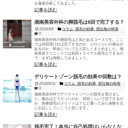
を徹底分析してみました。
記事を読む
湘南美容外科の脚脱毛は6回で完了する？
2019/4/8
コラム
,
脱毛の効果
,
部位毎の特長
0
湘南美容外科の脚脱毛は人気があるコースです。ここ
では何回受ければ完了するのか、どのくらいの痛みが
あるのか、料金についてなど詳しくまとめました。湘
南美容クリニックでは初回トライアル脱毛もできるの
で、まずは体験してみましょう。
記事を読む
デリケートゾーン脱毛の効果や回数は？
2018/9/10
コラム
,
脱毛の効果
,
部位毎の特長
0
湘南美容外科でデリケートゾーンの脱毛を受けまし
た。痛みはどうだったのか、何回くらいで完了するの
か、医療脱毛のメリットは？など通ってみた体験を元
にお話ししていこうと思います。
記事を読む
脱毛完了！本当に自己処理はいらなくな