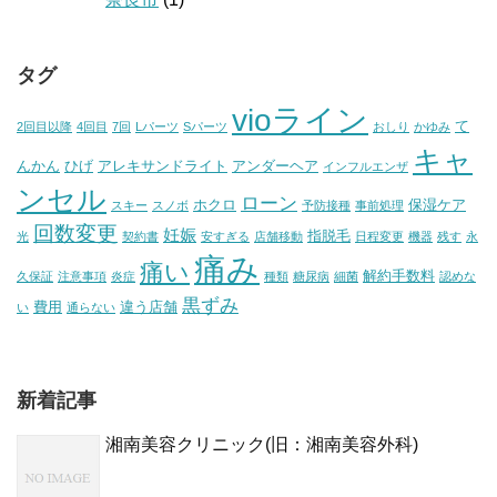
タグ
vioライン
て
2回目以降
4回目
7回
Lパーツ
Sパーツ
おしり
かゆみ
キャ
んかん
ひげ
アレキサンドライト
アンダーヘア
インフルエンザ
ンセル
ローン
ホクロ
保湿ケア
スキー
スノボ
予防接種
事前処理
回数変更
妊娠
指脱毛
光
契約書
安すぎる
店舗移動
日程変更
機器
残す
永
痛み
痛い
解約手数料
久保証
注意事項
炎症
種類
糖尿病
細菌
認めな
黒ずみ
費用
違う店舗
い
通らない
新着記事
湘南美容クリニック(旧：湘南美容外科)