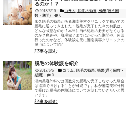
るのか！？
2018/3/19
コラム
,
脱毛の効果
,
効果(通う回
数・期間)
0
永久脱毛の効果がある湘南美容クリニックで初めての
脱毛に通ってきました！脱毛が完了した今のお肌は、
どんな状態なのか？本当に自己処理の必要がなくなる
のか？痛みや、脱毛完了までにかかった期間や、何回
行ったのかなど、体験談を元に湘南美容クリニックの
脱毛について紹介
記事を読む
脱毛の体験談を紹介
2017/6/5
コラム
,
脱毛の効果
,
効果(通う回数・
期間)
0
湘南美容外科では回数分の脱毛で完了しなかった場合
は追加で照射することが可能です。私が湘南美容外科
で受けた脱毛の体験談についてお話していきたいと思
います。
記事を読む