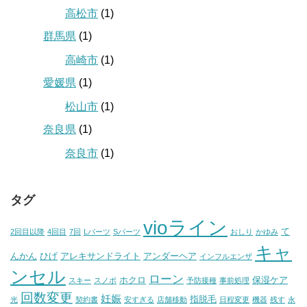
高松市
(1)
群馬県
(1)
高崎市
(1)
愛媛県
(1)
松山市
(1)
奈良県
(1)
奈良市
(1)
タグ
vioライン
て
2回目以降
4回目
7回
Lパーツ
Sパーツ
おしり
かゆみ
キャ
んかん
ひげ
アレキサンドライト
アンダーヘア
インフルエンザ
ンセル
ローン
ホクロ
保湿ケア
スキー
スノボ
予防接種
事前処理
回数変更
妊娠
指脱毛
光
契約書
安すぎる
店舗移動
日程変更
機器
残す
永