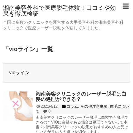
湘南美容外科で医療脱毛体験！口コミや効
果を徹底検証
全国に多数のクリニックを運営する大手美容外科の湘南美容外科
クリニックで医療レーザー脱毛を体験してきました。
「
vioライン
」
一覧
vioライン
湘南美容クリニックのレーザー脱毛は白
髪の処理ができる？
2021/4/12
コラム
,
その他注意事項
,
体毛につい
て
0
湘南美容クリニックのレーザー脱毛は白髪でも脱毛で
きるの？VIOに白髪がある場合は処理できないって本
当？湘南美容クリニックの脱毛がおすすめの人と受け
ない方が良い人の違いを紹介します。