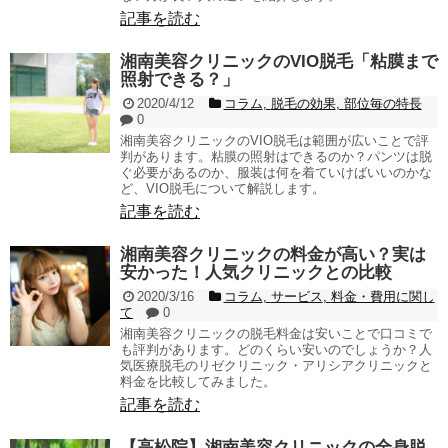
記事を読む
湘南美容クリニックのVIO脱毛「粘膜まで
照射できる？」
2020/4/12
コラム
,
脱毛の効果
,
部位毎の特長
0
湘南美容クリニックのVIO脱毛は範囲が広いことで評
判があります。粘膜の照射はできるのか？パンツは脱
ぐ必要があるのか、服装は何を着ていけばいいのかな
ど、VIO脱毛について解説します。
記事を読む
湘南美容クリニックの料金が高い？実は
安かった！人気クリニックとの比較
2020/3/16
コラム
,
サービス
,
料金・費用に関し
て
0
湘南美容クリニックの脱毛料金は安いことで口コミで
も評判があります。どのくらい安いのでしょうか？人
気医療脱毛のリゼクリニック・アリシアクリニックと
料金を比較してみました。
記事を読む
【高松院】湘南美容クリニックの全身脱