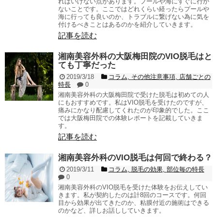
ればいけない点があります。プールや海にすぐに行か
ないことです。ここではどれくらい経ったらプールや
海に行っても良いのか、トラブルに繋げない為に気を
付けるべきことはあるのかを紹介していきます。
記事を読む
湘南美容外科の大阪梅田院のVIO脱毛はと
ても丁寧だった
2019/3/18
コラム
,
その他注意事項
,
店舗ごとの
特長
0
湘南美容外科の大阪梅田院で受けた脱毛は初めての人
にもおすすめです。私はVIO脱毛を受けたのですが、
痛みにかなり配慮してくれたのが印象的でした。ここ
では大阪梅田院での体験レポートを記載していきま
す。
記事を読む
湘南美容外科のVIO脱毛は何回で終わる？
2019/3/11
コラム
,
脱毛の効果
,
部位毎の特長
0
湘南美容外科のVIO脱毛を受けた体験をお伝えしてい
きます。私が契約したのは計8回のコースです。何回
目から効果が出てきたのか、粘膜付近の施術はできる
のかなど、詳しお話ししていきます。