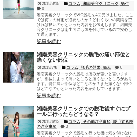
2019/8/15
コラム
,
湘南美容クリニック
,
衛生
0
湘南美容クリニックでVIO脱毛を4回受けました。ここ
では何回の施術が必要なのか？どれくらいの間隔を空
ければ良いのかといった内容をお伝えします。湘南美
容クリニックは衛生面にも気を付けているので安心し
て通えます。
記事を読む
湘南美容クリニックの脱毛の痛い部位と
痛くない部位
2019/7/8
コラム
,
脱毛の効果
,
痛み
0
湘南美容クリニックの脱毛は痛みが強いと言います
が、部位によって痛いところと痛くないところがあり
ます。特に痛い部位はどこなのか？また痛くない部位
はどこなのかといった内容を紹介していきます。
記事を読む
湘南美容クリニックでの脱毛後すぐにプ
ールに行ったらどうなる？
2019/6/13
コラム
,
その他注意事項
,
脱毛する際
の注意事項
0
湘南美容クリニックで脱毛を行った後は気を付けなけ