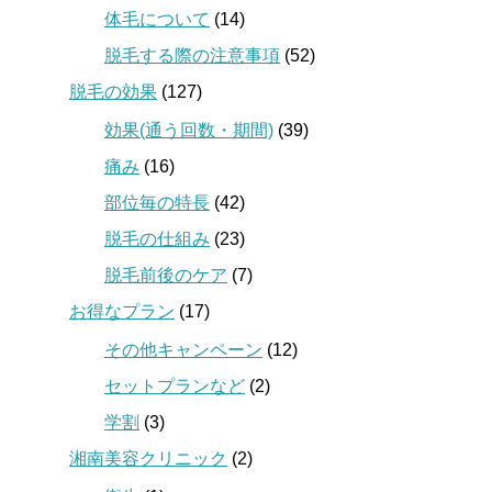
体毛について
(14)
脱毛する際の注意事項
(52)
脱毛の効果
(127)
効果(通う回数・期間)
(39)
痛み
(16)
部位毎の特長
(42)
脱毛の仕組み
(23)
脱毛前後のケア
(7)
お得なプラン
(17)
その他キャンペーン
(12)
セットプランなど
(2)
学割
(3)
湘南美容クリニック
(2)