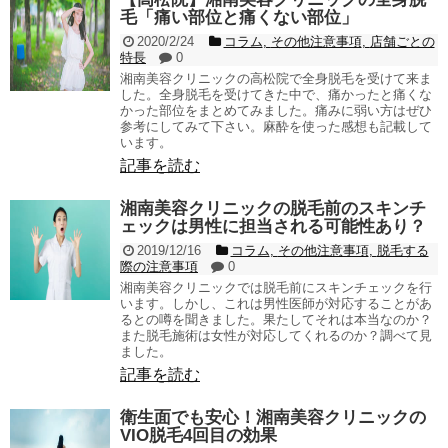
毛「痛い部位と痛くない部位」
2020/2/24
コラム
,
その他注意事項
,
店舗ごとの
特長
0
湘南美容クリニックの高松院で全身脱毛を受けて来ま
した。全身脱毛を受けてきた中で、痛かったと痛くな
かった部位をまとめてみました。痛みに弱い方はぜひ
参考にしてみて下さい。麻酔を使った感想も記載して
います。
記事を読む
湘南美容クリニックの脱毛前のスキンチ
ェックは男性に担当される可能性あり？
2019/12/16
コラム
,
その他注意事項
,
脱毛する
際の注意事項
0
湘南美容クリニックでは脱毛前にスキンチェックを行
います。しかし、これは男性医師が対応することがあ
るとの噂を聞きました。果たしてそれは本当なのか？
また脱毛施術は女性が対応してくれるのか？調べて見
ました。
記事を読む
衛生面でも安心！湘南美容クリニックの
VIO脱毛4回目の効果