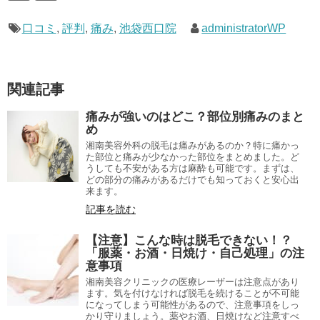
口コミ
,
評判
,
痛み
,
池袋西口院
administratorWP
関連記事
痛みが強いのはどこ？部位別痛みのまと
め
湘南美容外科の脱毛は痛みがあるのか？特に痛かっ
た部位と痛みが少なかった部位をまとめました。ど
うしても不安がある方は麻酔も可能です。まずは、
どの部分の痛みがあるだけでも知っておくと安心出
来ます。
記事を読む
【注意】こんな時は脱毛できない！？
「服薬・お酒・日焼け・自己処理」の注
意事項
湘南美容クリニックの医療レーザーは注意点があり
ます。気を付けなければ脱毛を続けることが不可能
になってしまう可能性があるので、注意事項をしっ
かり守りましょう。薬やお酒、日焼けなど注意すべ