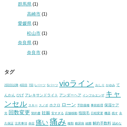
群馬県
(1)
高崎市
(1)
愛媛県
(1)
松山市
(1)
奈良県
(1)
奈良市
(1)
タグ
vioライン
て
2回目以降
4回目
7回
Lパーツ
Sパーツ
おしり
かゆみ
キャ
んかん
ひげ
アレキサンドライト
アンダーヘア
インフルエンザ
ンセル
ローン
ホクロ
保湿ケア
スキー
スノボ
予防接種
事前処理
回数変更
妊娠
指脱毛
光
契約書
安すぎる
店舗移動
日程変更
機器
残す
永
痛み
痛い
解約手数料
久保証
注意事項
炎症
種類
糖尿病
細菌
認めな