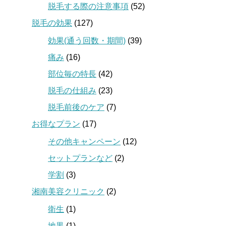
脱毛する際の注意事項
(52)
脱毛の効果
(127)
効果(通う回数・期間)
(39)
痛み
(16)
部位毎の特長
(42)
脱毛の仕組み
(23)
脱毛前後のケア
(7)
お得なプラン
(17)
その他キャンペーン
(12)
セットプランなど
(2)
学割
(3)
湘南美容クリニック
(2)
衛生
(1)
地黒
(1)