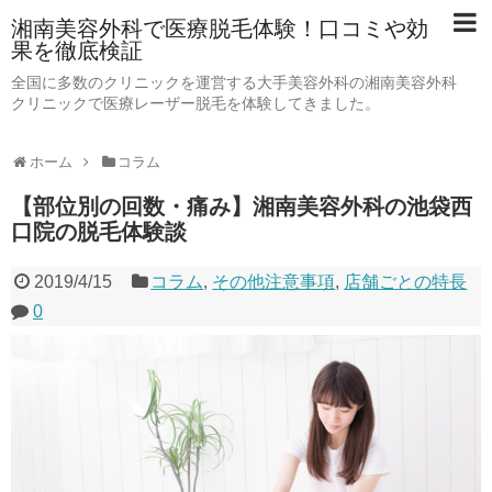
湘南美容外科で医療脱毛体験！口コミや効
果を徹底検証
全国に多数のクリニックを運営する大手美容外科の湘南美容外科
クリニックで医療レーザー脱毛を体験してきました。
ホーム
コラム
【部位別の回数・痛み】湘南美容外科の池袋西
口院の脱毛体験談
2019/4/15
コラム
,
その他注意事項
,
店舗ごとの特長
0