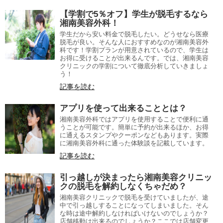
【学割で5％オフ】学生が脱毛するなら
湘南美容外科！
学生だから安い料金で脱毛したい。どうせなら医療
脱毛が良い。そんな人におすすめなのが湘南美容外
科です！学割プランが用意されているので、学生は
お得に受けることが出来るんです。では、湘南美容
クリニックの学割について徹底分析していきましょ
う！
記事を読む
アプリを使って出来ることとは？
湘南美容外科ではアプリを使用することで便利に通
うことが可能です。簡単に予約が出来るほか、お得
に通えるスタンプやクーポンなどもあります。実際
に湘南美容外科に通った体験談を記載しています。
記事を読む
引っ越しが決まったら湘南美容クリニッ
クの脱毛を解約しなくちゃだめ？
湘南美容クリニックで脱毛を受けていましたが、途
中で引っ越しすることになってしまいました。そん
な時は途中解約しなければいけないのでしょうか？
店舗移動は出来るのでしょうか？ここでは店舗変更