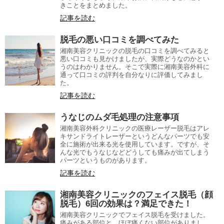
きことをまとめました。
記事を読む
脱毛の悪い口コミを調べてみた
湘南美容クリニックの脱毛の口コミを調べてみると
悪い口コミも見かけましたが、実際どうなのかとい
うのはわかりません。そこで実際に湘南美容外科に
通って口コミの評判を自分なりに評価してみまし
た。
記事を読む
うなじのムダ毛処理の注意事項
湘南美容外科クリニックの医療レーザー脱毛はアレ
キサンドライトレーザーというどんなパーツでも安
全に施術が出来る光を使用しています。ですが、そ
んな光でもうなじなどどうしても痛みが出てしまう
パーツというものがあります。
記事を読む
湘南美容クリニックのフェイス脱毛（顔
脱毛）6回の効果は？満足できた！
湘南美容クリニックでフェイス脱毛を受けました。
痛みがある部位と、ほぼ痛くない部位がありまし