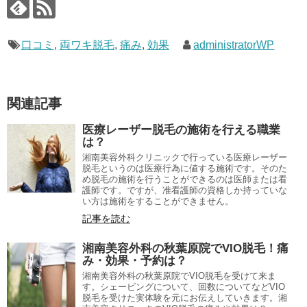
口コミ
,
両ワキ脱毛
,
痛み
,
効果
administratorWP
関連記事
医療レーザー脱毛の施術を行える職業
は？
湘南美容外科クリニックで行っている医療レーザー
脱毛というのは医療行為に値する施術です。そのた
め脱毛の施術を行うことができるのは医師または看
護師です。ですが、准看護師の資格しか持っていな
い方は施術をすることができません。
記事を読む
湘南美容外科の秋葉原院でVIO脱毛！痛
み・効果・予約は？
湘南美容外科の秋葉原院でVIO脱毛を受けて来ま
す。シェービングについて、回数についてなどVIO
脱毛を受けた実体験を元にお伝えしていきます。湘