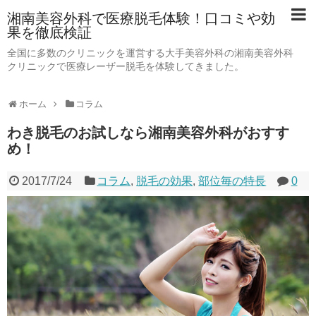
湘南美容外科で医療脱毛体験！口コミや効
果を徹底検証
全国に多数のクリニックを運営する大手美容外科の湘南美容外科
クリニックで医療レーザー脱毛を体験してきました。
ホーム
コラム
わき脱毛のお試しなら湘南美容外科がおすす
め！
2017/7/24
コラム
,
脱毛の効果
,
部位毎の特長
0