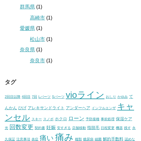
群馬県
(1)
高崎市
(1)
愛媛県
(1)
松山市
(1)
奈良県
(1)
奈良市
(1)
タグ
vioライン
て
2回目以降
4回目
7回
Lパーツ
Sパーツ
おしり
かゆみ
キャ
んかん
ひげ
アレキサンドライト
アンダーヘア
インフルエンザ
ンセル
ローン
ホクロ
保湿ケア
スキー
スノボ
予防接種
事前処理
回数変更
妊娠
指脱毛
光
契約書
安すぎる
店舗移動
日程変更
機器
残す
永
痛み
痛い
解約手数料
久保証
注意事項
炎症
種類
糖尿病
細菌
認めな