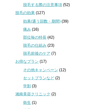
脱毛する際の注意事項
(52)
脱毛の効果
(127)
効果(通う回数・期間)
(39)
痛み
(16)
部位毎の特長
(42)
脱毛の仕組み
(23)
脱毛前後のケア
(7)
お得なプラン
(17)
その他キャンペーン
(12)
セットプランなど
(2)
学割
(3)
湘南美容クリニック
(2)
衛生
(1)