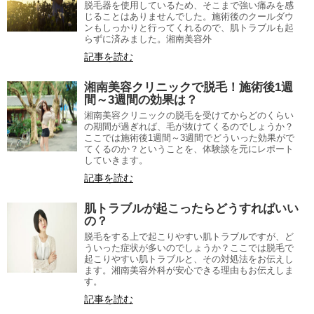
脱毛器を使用しているため、そこまで強い痛みを感
じることはありませんでした。施術後のクールダウ
ンもしっかりと行ってくれるので、肌トラブルも起
らずに済みました。湘南美容外
記事を読む
湘南美容クリニックで脱毛！施術後1週
間～3週間の効果は？
湘南美容クリニックの脱毛を受けてからどのくらい
の期間が過ぎれば、毛が抜けてくるのでしょうか？
ここでは施術後1週間～3週間でどういった効果がで
てくるのか？ということを、体験談を元にレポート
していきます。
記事を読む
肌トラブルが起こったらどうすればいい
の？
脱毛をする上で起こりやすい肌トラブルですが、ど
ういった症状が多いのでしょうか？ここでは脱毛で
起こりやすい肌トラブルと、その対処法をお伝えし
ます。湘南美容外科が安心できる理由もお伝えしま
す。
記事を読む