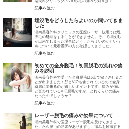
南美容クリニックのVIO脱毛の痛みや効果は？
記事を読む
埋没毛をどうしたらよいのか聞いてきま
した
湘南美容外科クリニックの医療レーザー脱毛では埋
没毛の処理をすることができません。そこで埋没毛
が出来てしまった場合にどうしたらよいのかという
点について元看護師の方に確認してきました。
記事を読む
初めての全身脱毛！初回脱毛の流れや痛
みを説明
湘南美容外科で受けた全身脱毛は6回で完了させるこ
とが出来ました！顔とVIOも含まれているので全身
綺麗に出来るのが嬉しいポイントです。痛みが強い
と言われているVIO脱毛ですが、どれくらいの痛み
だったのでしょうか？
記事を読む
レーザー脱毛の痛みや効果について
湘南美容外科で医療レーザー脱毛を受けてきまし
た。永久脱毛の効果がありますし、痛みを軽減する