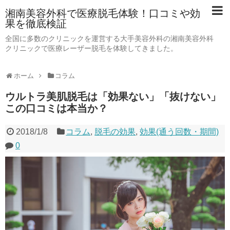
湘南美容外科で医療脱毛体験！口コミや効
果を徹底検証
全国に多数のクリニックを運営する大手美容外科の湘南美容外科
クリニックで医療レーザー脱毛を体験してきました。
ホーム
コラム
ウルトラ美肌脱毛は「効果ない」「抜けない」
この口コミは本当か？
2018/1/8
コラム
,
脱毛の効果
,
効果(通う回数・期間)
0