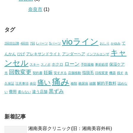
奈良市
(1)
タグ
vioライン
て
2回目以降
4回目
7回
Lパーツ
Sパーツ
おしり
かゆみ
キャ
んかん
ひげ
アレキサンドライト
アンダーヘア
インフルエンザ
ンセル
ローン
ホクロ
保湿ケア
スキー
スノボ
予防接種
事前処理
回数変更
妊娠
指脱毛
光
契約書
安すぎる
店舗移動
日程変更
機器
残す
永
痛み
痛い
解約手数料
久保証
注意事項
炎症
種類
糖尿病
細菌
認めな
黒ずみ
費用
違う店舗
い
通らない
新着記事
湘南美容クリニック(旧：湘南美容外科)