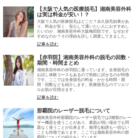
【大阪で人気の医療脱毛】湘南美容外科
は実は料金が安い！？
大阪で人気の医療脱毛はどこだ？永久脱毛効果があ
り、料金が安く、安心して通いたい人におすすめし
たいのが、湘南美容外科大阪梅田院です。なぜおす
すめなのか？その理由を詳しく調査してきました。
記事を読む
【赤羽院】湘南美容外科の脱毛の回数・
期間・時間まとめ
湘南美容外科の赤羽院に通っています。全身脱毛の
お試し体験コースもあるので気軽に試せるのが特徴
です。ここでは全身脱毛の料金・かかる時間・期
間・回数などを紹介します。医療脱毛なのでツルツ
ルお肌が目指せます。
記事を読む
那覇院のレーザー脱毛について
湘南美容外科那覇院のレーザー脱毛では2種類のレー
ザー機器を使うことがあり、素肌が弱い場合でも問
題なく使うことが出来ます。無理な勧誘も一切ない
ことも特徴であります。ここでは湘南美容外科の那
覇院についての紹介をしています。