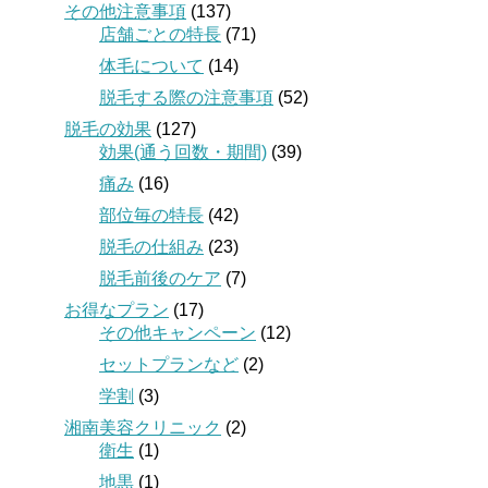
その他注意事項
(137)
店舗ごとの特長
(71)
体毛について
(14)
脱毛する際の注意事項
(52)
脱毛の効果
(127)
効果(通う回数・期間)
(39)
痛み
(16)
部位毎の特長
(42)
脱毛の仕組み
(23)
脱毛前後のケア
(7)
お得なプラン
(17)
その他キャンペーン
(12)
セットプランなど
(2)
学割
(3)
湘南美容クリニック
(2)
衛生
(1)
地黒
(1)