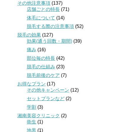
その他注意事項
(137)
店舗ごとの特長
(71)
体毛について
(14)
脱毛する際の注意事項
(52)
脱毛の効果
(127)
効果(通う回数・期間)
(39)
痛み
(16)
部位毎の特長
(42)
脱毛の仕組み
(23)
脱毛前後のケア
(7)
お得なプラン
(17)
その他キャンペーン
(12)
セットプランなど
(2)
学割
(3)
湘南美容クリニック
(2)
衛生
(1)
地黒
(1)